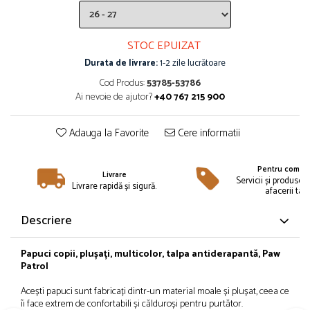
Îmbrăcăminte
Bluze și jachete copii
STOC EPUIZAT
Compleuri copii
Durata de livrare:
1-2 zile lucrătoare
Costume de baie
Căciuli, fulare, mănuși
Cod Produs:
53785-53786
Ai nevoie de ajutor?
+40 767 215 900
Geci și veste
Halate de baie
Adauga la Favorite
Cere informatii
Hanorace
Lenjerie intimă și șosete
Pentru compan
Pantaloni și treninguri copii
Livrare
Servicii și produse 
Livrare rapidă și sigură.
Pijamale copii
afacerii tale
Rochițe fetițe
Descriere
Tricouri copii
Șepci
Papuci copii, plușați, multicolor, talpa antiderapantă, Paw
Încălțăminte
Patrol
Cizme
Acești papuci sunt fabricați dintr-un material moale și plușat, ceea ce
Pantofi și încălțăminte sport
îi face extrem de confortabili și călduroși pentru purtător.