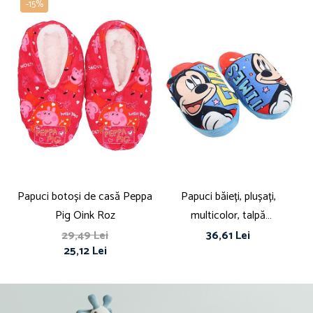
-15%
Papuci botoși de casă Peppa
Papuci băieți, plușați,
Pig Oink Roz
multicolor, talpă
antiderapantă, Times, Mickey
a
29,49 Lei
36,61 Lei
25,12 Lei
Mouse