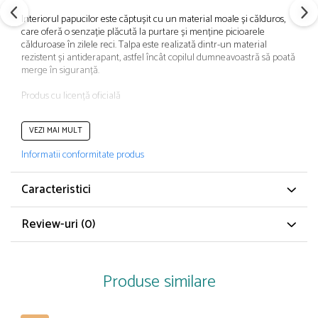
Papuci și botoșei copii
Interiorul papucilor este căptușit cu un material moale și călduros,
Sandale și saboți
care oferă o senzație plăcută la purtare și menține picioarele
călduroase în zilele reci. Talpa este realizată dintr-un material
Șorțuri și bonete
rezistent și antiderapant, astfel încât copilul dumneavoastră să poată
merge în siguranță.
Produs cu licență oficială
CARACTERISTICI GENERALE
VEZI MAI MULT
Tip produs: Papuci de casă
Informatii conformitate produs
Culoare: Multicolor
Material: Poliester
Tip talpă: Plată
Caracteristici
Poveste/Personaj: Paw Patrol
Detalii Talpă: Anti-alunecare
Review-uri
(0)
Linie Brand: Paw Patrol
COMPOZITIE
Material talpă: Poliester
Produse similare