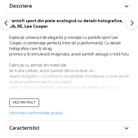
Papuci și botoșei copii
Descriere
Sandale și saboți
Șorțuri și bonete
Pantofi sport din piele ecologică cu detalii holografice,
alb, RE, Lee Cooper
Explorați
universul de
elegantă
și
inovație
cu pantofii sport Lee
Cooper, o
combinație
perfectă
între
stil
și
performanță
. Cu detalii
holografice
care
îți
atrag
privirea
și
îți
stimulează
imaginația
,
acești
pantofi
adaugă
o
notă
futuristă
Fabricați
cu
atenție
din
materiale
de
înalta
calitate,
acești
pantofi
oferă
nu doar un
aspect
atrăgător
,
ci
și
confort
și
durabilitate.
Închiderea
cu
siret
permite
ajustarea potrivirii pentru un suport
optim
în
timpul
activităților
sportive
sau
a
plimbărilor
de zi cu zi.
Fie
că
mergeți
la
sala
, la
VEZI MAI MULT
alergat
în
parc
sau
pur
și
simplu
va
plimbați
prin
oraș
, pantofii sport
Lee Cooper va vor
însoți
cu
stil
și
încredere
. Cu
Informatii conformitate produs
fiecare
pas
,
veți
emană
încredere
și
modernitate,
reflectând
spiritul
tânăr
ș
Lee Cooper.
Caracteristici
Tip produs: Pantofi
Culoare: Alb