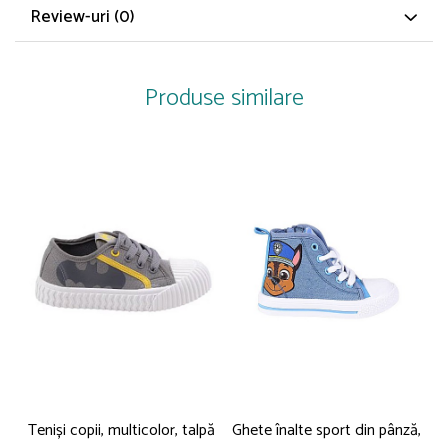
Review-uri
(0)
Imprimeu: Logo
Stil: Casual
Material: Piele ecologică
Sistem închidere: Șiret
Linie Brand: Lee Cooper
Produse similare
Teniși copii, multicolor, talpă
Ghete înalte sport din pânză,