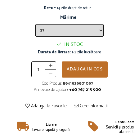
Îmbrăcăminte
Retur:
14 zile drept de retur
Bluze și jachete copii
Mărime
:
Compleuri copii
Costume de baie
Căciuli, fulare, mănuși
IN STOC
Geci și veste
Durata de livrare:
1-2 zile lucrătoare
Halate de baie
Hanorace
Lenjerie intimă și șosete
ADAUGA IN COS
Pantaloni și treninguri copii
Cod Produs:
5941939901097
Pijamale copii
Ai nevoie de ajutor?
+40 767 215 900
Rochițe fetițe
Tricouri copii
Adauga la Favorite
Cere informatii
Șepci
Încălțăminte
Pentru compan
Livrare
Cizme
Servicii și produse 
Livrare rapidă și sigură.
afacerii tale
Pantofi și încălțăminte sport