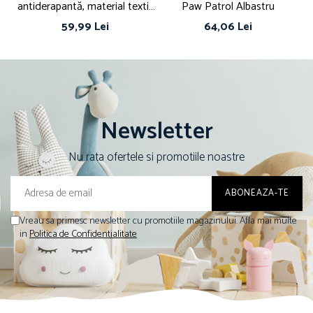
antiderapantă, material textil,
Paw Patrol Albastru
Batman
59,99 Lei
64,06 Lei
Newsletter
Nu rata ofertele si promotiile noastre
Vreau sa primesc newsletter cu promotiile magazinului. Afla mai multe
in
Politica de Confidentialitate