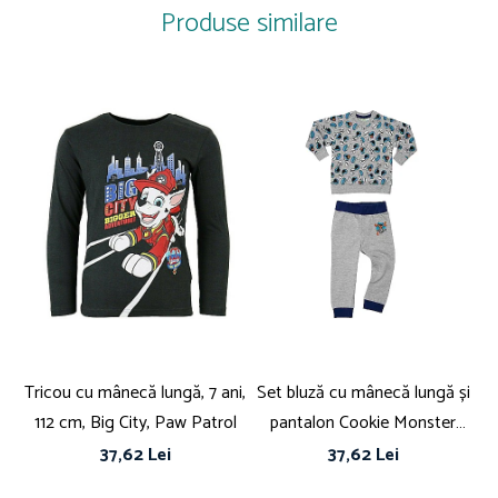
Produse similare
Căptușeală: Polar fleece
Tricou cu mânecă lungă, 7 ani,
Set bluză cu mânecă lungă și
B
112 cm, Big City, Paw Patrol
pantalon Cookie Monster
Sesame Street
37,62 Lei
37,62 Lei