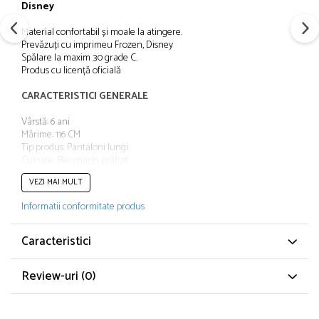
Disney
Papuci și botoșei copii
Sandale și saboți
Material confortabil și moale la atingere.
Prevăzuți cu imprimeu Frozen, Disney
Șorțuri și bonete
Spălare la maxim 30 grade C.
Produs cu licență oficială
CARACTERISTICI GENERALE
Vârstă: 6 ani
Mărime: 116 CM
Tip produs: Pantaloni lungi
Culoare: Bleumarin prăfuit
Material: Poliester
VEZI MAI MULT
Poveste/Personaj: Frozen
Stil: Casual
Informatii conformitate produs
Imprimeu: Desene animate
Buzunare: 2
Detalii: Aplicație logo
Caracteristici
Tehnologie: 116 cm
Sistem închidere: Fără închidere
Review-uri
(0)
Colecție: Toamna - Iarnă
Linie Brand: Frozen
COMPOZIȚIE