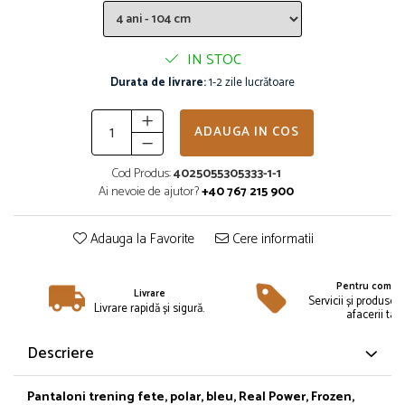
Îmbrăcăminte
Bluze și jachete copii
IN STOC
Compleuri copii
Durata de livrare:
1-2 zile lucrătoare
Costume de baie
Căciuli, fulare, mănuși
Geci și veste
ADAUGA IN COS
Halate de baie
Cod Produs:
4025055305333-1-1
Hanorace
Ai nevoie de ajutor?
+40 767 215 900
Lenjerie intimă și șosete
Pantaloni și treninguri copii
Adauga la Favorite
Cere informatii
Pijamale copii
Rochițe fetițe
Pentru compan
Livrare
Tricouri copii
Servicii și produse 
Livrare rapidă și sigură.
afacerii tale
Șepci
Încălțăminte
Descriere
Cizme
Pantofi și încălțăminte sport
Pantaloni trening fete, polar, bleu, Real Power, Frozen,