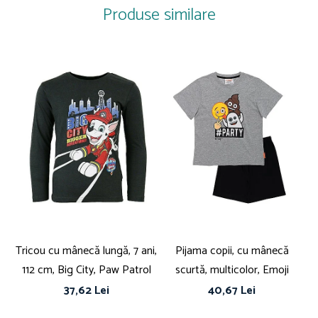
Produse similare
Căptușeală: Fleece
Tricou cu mânecă lungă, 7 ani,
Pijama copii, cu mânecă
B
112 cm, Big City, Paw Patrol
scurtă, multicolor, Emoji
37,62 Lei
40,67 Lei