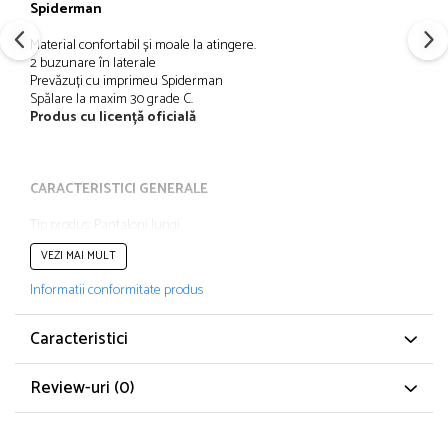
Spiderman
Papuci și botoșei copii
Sandale și saboți
Material confortabil și moale la atingere.
2 buzunare în laterale
Șorțuri și bonete
Prevăzuți cu imprimeu Spiderman
Spălare la maxim 30 grade C.
Produs cu licență oficială
CARACTERISTICI GENERALE
Tip produs: Pantaloni lungi
Culoare: Albastru
VEZI MAI MULT
Material:Poliester
Poveste/Personaj: Spider-Man
Informatii conformitate produs
Stil: Casual
Imprimeu: Desene animate
Buzunare: 2
Caracteristici
Detalii: Aplicație logo
Sistem închidere: Șnur
Review-uri
(0)
Colecție: Toamna - Iarnă
Linie Brand: Spiderman
COMPOZIȚIE