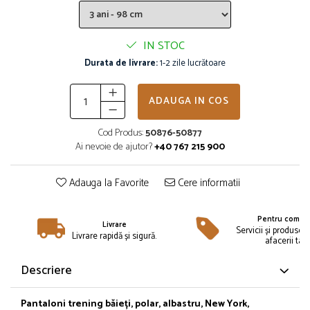
Îmbrăcăminte
Bluze și jachete copii
IN STOC
Compleuri copii
Durata de livrare:
1-2 zile lucrătoare
Costume de baie
Căciuli, fulare, mănuși
Geci și veste
ADAUGA IN COS
Halate de baie
Cod Produs:
50876-50877
Hanorace
Ai nevoie de ajutor?
+40 767 215 900
Lenjerie intimă și șosete
Pantaloni și treninguri copii
Adauga la Favorite
Cere informatii
Pijamale copii
Rochițe fetițe
Pentru compan
Livrare
Tricouri copii
Servicii și produse 
Livrare rapidă și sigură.
afacerii tale
Șepci
Încălțăminte
Descriere
Cizme
Pantofi și încălțăminte sport
Pantaloni trening băieți, polar, albastru, New York,