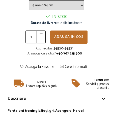
Îmbrăcăminte
Bluze și jachete copii
IN STOC
Compleuri copii
Durata de livrare:
1-2 zile lucrătoare
Costume de baie
Căciuli, fulare, mănuși
Geci și veste
ADAUGA IN COS
Halate de baie
Cod Produs:
54520-54521
Hanorace
Ai nevoie de ajutor?
+40 767 215 900
Lenjerie intimă și șosete
Pantaloni și treninguri copii
Adauga la Favorite
Cere informatii
Pijamale copii
Rochițe fetițe
Pentru compan
Livrare
Tricouri copii
Servicii și produse 
Livrare rapidă și sigură.
afacerii tale
Șepci
Încălțăminte
Descriere
Cizme
Pantofi și încălțăminte sport
Pantaloni trening băieți, gri, Avengers, Marvel