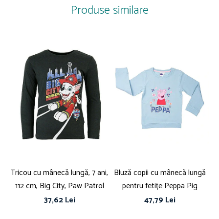
Sistem închidere: Șnur
Produse similare
Colecție: Primăvară - Vară, Toamnă - Iarnă
Linie Brand: Marvel
COMPOZIȚIE
Căptușeală: Fleece
Detalii material: 35% Bumbac + 65% Poliester
Tricou cu mânecă lungă, 7 ani,
Bluză copii cu mânecă lungă
Pi
112 cm, Big City, Paw Patrol
pentru fetițe Peppa Pig
37,62 Lei
47,79 Lei