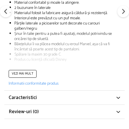
Material confortabil și moale la atingere.
Papuci și botoșei copii
2 buzunare în laterale
Sandale și saboți
Materialul folosit la fabricare asigură căldură și rezistență.
Interiorul este prevăzut cu un puf moale.
Șorțuri și bonete
Părțile laterale a picioarelor sunt decorate cu carouri
galben/negru
Șnur în talie pentru a putea fi ajustați, modelul potrivindu-se
oricărei tip de siluetă.
Băiețelului îi va plăcea modelul cu eroul Marvel, așa că va fi
încântat să poarte acest tip de pantaloni.
Spălare la maxim 30 grade C.
Produs cu licență oficială Disney
VEZI MAI MULT
CARACTERISTICI
Informatii conformitate produs
Tip produs: Pantaloni lungi
Culoare: Gri
Caracteristici
Material: Poliester, Bumbac
Poveste/Personaj: Marvel
Review-uri
(0)
Stil: Casual
Imprimeu: Desene animate
Buzunare: 2 aplicate, pe laterale
Detalii: Aplicație logo