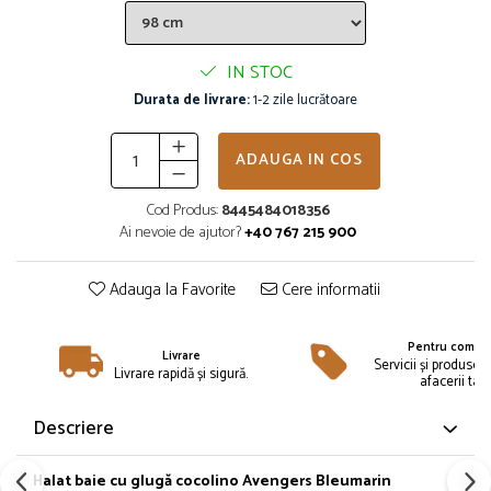
Îmbrăcăminte
Bluze și jachete copii
IN STOC
Compleuri copii
Durata de livrare:
1-2 zile lucrătoare
Costume de baie
Căciuli, fulare, mănuși
Geci și veste
ADAUGA IN COS
Halate de baie
Cod Produs:
8445484018356
Hanorace
Ai nevoie de ajutor?
+40 767 215 900
Lenjerie intimă și șosete
Pantaloni și treninguri copii
Adauga la Favorite
Cere informatii
Pijamale copii
Rochițe fetițe
Pentru compan
Livrare
Tricouri copii
Servicii și produse 
Livrare rapidă și sigură.
afacerii tale
Șepci
Încălțăminte
Descriere
Cizme
Pantofi și încălțăminte sport
Halat baie cu glugă cocolino Avengers Bleumarin