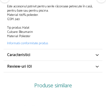
Papuci și botoșei copii
Este accesoriul potrivit pentru serile răcoroase petrecute în casă,
Sandale și saboți
pentru baie sau pentru piscina.
Material: 100% poliester.
Șorțuri și bonete
GSM: 240
Tip produs: Halat
Culoare: Bleumarin
Material: Poliester
Informatii conformitate produs
Caracteristici
Review-uri
(0)
Produse similare