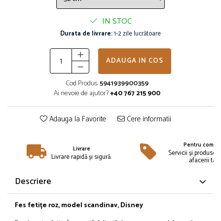
Îmbrăcăminte
Bluze și jachete copii
IN STOC
Compleuri copii
Durata de livrare:
1-2 zile lucrătoare
Costume de baie
Căciuli, fulare, mănuși
ADAUGA IN COS
Geci și veste
Cod Produs:
5941939900359
Halate de baie
Ai nevoie de ajutor?
+40 767 215 900
Hanorace
Lenjerie intimă și șosete
Adauga la Favorite
Cere informatii
Pantaloni și treninguri copii
Pijamale copii
Pentru compan
Rochițe fetițe
Livrare
Servicii și produse 
Livrare rapidă și sigură.
afacerii tale
Tricouri copii
Șepci
Descriere
Încălțăminte
Cizme
Fes fetițe roz, model scandinav, Disney
Pantofi și încălțăminte sport