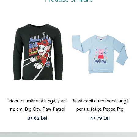
Culoare: Roz
Tricou cu mânecă lungă, 7 ani,
Bluză copii cu mânecă lungă
Pi
112 cm, Big City, Paw Patrol
pentru fetițe Peppa Pig
37,62 Lei
47,79 Lei