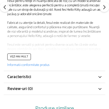
Fesul pentru fetițe în nuanță delicată de roz, cu un model scandinav
Papuci și botoșei copii
încântător, este alegerea perfectă pentru a completă ținută micuței
Sandale și saboți
tale cu un strop de dulceață și stil. Acest fes Hello Kitty adaugă un aer
jucăuș și adorabil oricărei ținute.
Șorțuri și bonete
Fabricat cu atenție la detalii, fesul este realizat din materiale de
calitate, asigurând confortul și plăcerea micuței purtătoare. Nuanță
de roz vibrantă și modelul scandinav, inspirat de lumea încântătoare
a personajului Hello Kitty, adaugă o notă de farmec și veselie.
Fesul este versatil și potrivit pentru diverse ocazii, fie că este vorba
despre plimbări în aer liber, activități la școală sau petreceri tematice.
Designul sau adorabil cu Hello Kitty îl face o alegere preferată a
VEZI MAI MULT
micuțelor admiratoare ale acestui îndrăgit personaj.
Informatii conformitate produs
Cu acest fes roz și plin de farmec, micuța ta va aduce un zâmbet pe
chip și va străluci în lumea ei minunată. Alege acest accesoriu drăguț
pentru a completă garderoba ei cu un element vesel și stilat.
Caracteristici
CARACTERISTICI GENERALE
Review-uri
(0)
Material: Poliester
Imprimeu: Desene animate
Colecție: Toamnă - Iarnă
Sistem închidere: Șiret
Produse similare