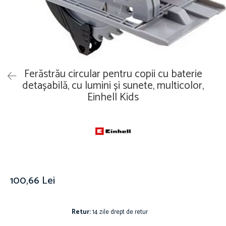
Îmbrăcăminte
Covoare
Căciuli și șepci
Lămpi de veghe
Jachete și geci bărbați
Mobilier
Tricouri bărbați
Organizare și depozitare
Tricouri damă
Ceasuri
Ferăstrău circular pentru copii cu baterie
Șosete Adulti
Ceasuri de mână
detașabilă, cu lumini și sunete, multicolor,
Șosete bărbați
Einhell Kids
Ceasuri de perete
Șosete damă
Ceasuri deșteptătoare
Cutii pentru bijuterii
Jucării
De vară
Jucării interactive
100,66 Lei
Jucării magnetice
Mașini și vehicule
Puzzle-uri
Retur:
14 zile drept de retur
Scule și bancuri de lucru