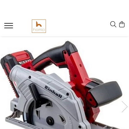
Bebeluși
Copii
Articole pentru petrecere
Activități sportive
Accesorii școlare
Textile
Adulți
Articole hrănire bebeluși
Accesorii
Baloane
Accesorii
Borsete si Genti
Cearceafuri de pat
Accesorii IT
Balansoare bebeluși
Accesorii IT
Inscripții și fețe de masă
Biciclete fără pedale
Genti si saci sport
Lenjerii
Bidoane și shakere
Body-uri și salopete copii
Articole hrănire
Pungi cadou și invitații
Jocuri sportive pentru copii
Ghiozdane și Rucsacuri
Bluze și hanorace bărbați
Lenjerii pat
Lenjerii pătuț
Centre de activități
Seturi
Role
Penare
Ceainice și infuzoare
Cutii sandwich
Perne decorative
Pahare, farfurii și căni
Premergătoare și antemergătoare
Veselă
Skateboard
Rechizite
Lenjerie intimă
Pilote si cuverturi
Sticle pentru lichide
Scutece bebelusi
Trotinete
Seturi
Lenjerie intimă bărbați
Tacâmuri
Prosoape
Lenjerie intimă damă
Vehicule fără pedale
Termosuri
Pături
Papuci de casă
Articole voiaj
Pijamale bărbăți
Perne călătorie
Pijamale damă
Trolere de călători
Rucsacuri
Articole înfrumusețare fetițe
Termosuri și căni termos
Camera copilului