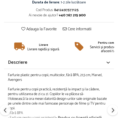
Îmbrăcăminte
Durata de livrare:
1-2 zile lucrătoare
Cod Produs:
8412497577125
Bluze și jachete copii
Ai nevoie de ajutor?
+40 767 215 900
Compleuri copii
Costume de baie
Adauga la Favorite
Cere informatii
Căciuli, fulare, mănuși
Geci și veste
Pentru compan
Halate de baie
Livrare
Servicii și produse 
Livrare rapidă și sigură.
afacerii tale
Hanorace
Lenjerie intimă și șosete
Descriere
Pantaloni și treninguri copii
Pijamale copii
Farfurie plastic pentru copii, multicolor,
fără
BPA, 21,5 cm, Marvel,
Rochițe fetițe
Avengers
Tricouri copii
Farfurie pentru copii
practică
,
rezistență
la
impact
și
la
cădere
,
Șepci
pentru utilizarea de zi cu zi. Copiilor le
va
plăcea
să
-
l
folosească
la
ora
mesei
datorită
design-urilor
sale
originale bazate
Încălțăminte
pe unele
dintre
cele
mai
faimoase personaje de filme
și
TV pentru
Cizme
copii.
-
Fără
BPA
Pantofi și încălțăminte sport
- Farfurie pentru copii
rezistență
- Produs cu
licență
oficială