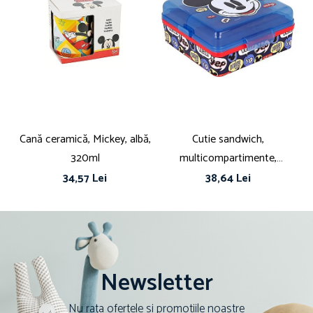
Cană ceramică, Mickey, albă,
Cutie sandwich,
Cu
320ml
multicompartimente,
fă
multicolor, fără BPA, Disney,
34,57 Lei
38,64 Lei
Mickey Mouse
Newsletter
Nu rata ofertele si promotiile noastre