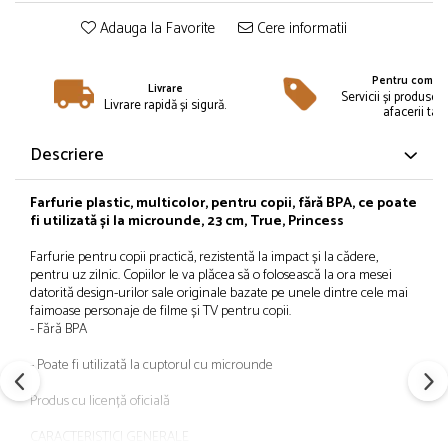
Îmbrăcăminte
Adauga la Favorite
Cere informatii
Bluze și jachete copii
Compleuri copii
Pentru compan
Livrare
Costume de baie
Servicii și produse 
Livrare rapidă și sigură.
afacerii tale
Căciuli, fulare, mănuși
Geci și veste
Descriere
Halate de baie
Hanorace
Farfurie plastic, multicolor, pentru copii, fără BPA, ce poate
fi utilizată și la microunde, 23 cm, True, Princess
Lenjerie intimă și șosete
Pantaloni și treninguri copii
Farfurie pentru copii practică, rezistentă la impact și la cădere,
Pijamale copii
pentru uz zilnic. Copiilor le va plăcea să o folosească la ora mesei
datorită design-urilor sale originale bazate pe unele dintre cele mai
Rochițe fetițe
faimoase personaje de filme și TV pentru copii.
Tricouri copii
- Fără BPA
Șepci
- Poate fi utilizată la cuptorul cu microunde
Încălțăminte
Produs cu licență oficială
Cizme
Pantofi și încălțăminte sport
CARACTERISTICI GENERALE