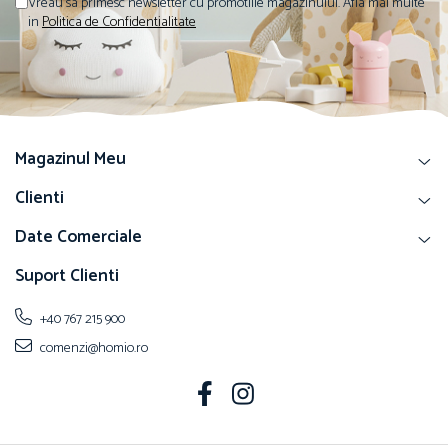
Vreau sa primesc newsletter cu promotiile magazinului. Afla mai multe
in
Politica de Confidentialitate
Magazinul Meu
Clienti
Date Comerciale
Suport Clienti
+40 767 215 900
comenzi@homio.ro