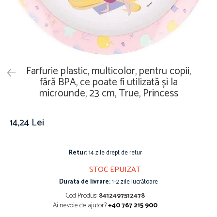
Îmbrăcăminte
Covoare
Căciuli și șepci
Lămpi de veghe
Jachete și geci bărbați
Mobilier
Tricouri bărbați
Organizare și depozitare
Tricouri damă
Ceasuri
Farfurie plastic, multicolor, pentru copii,
Șosete Adulti
Ceasuri de mână
fără BPA, ce poate fi utilizată și la
Șosete bărbați
microunde, 23 cm, True, Princess
Ceasuri de perete
Șosete damă
Ceasuri deșteptătoare
Cutii pentru bijuterii
14,24 Lei
Jucării
De vară
Retur:
14 zile drept de retur
Jucării interactive
STOC EPUIZAT
Jucării magnetice
Durata de livrare:
1-2 zile lucrătoare
Mașini și vehicule
Cod Produs:
8412497512478
Puzzle-uri
Ai nevoie de ajutor?
+40 767 215 900
Scule și bancuri de lucru