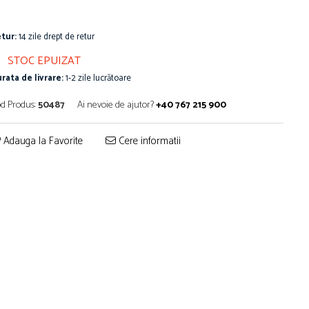
tur:
14 zile drept de retur
STOC EPUIZAT
rata de livrare:
1-2 zile lucrătoare
d Produs:
50487
Ai nevoie de ajutor?
+40 767 215 900
Adauga la Favorite
Cere informatii