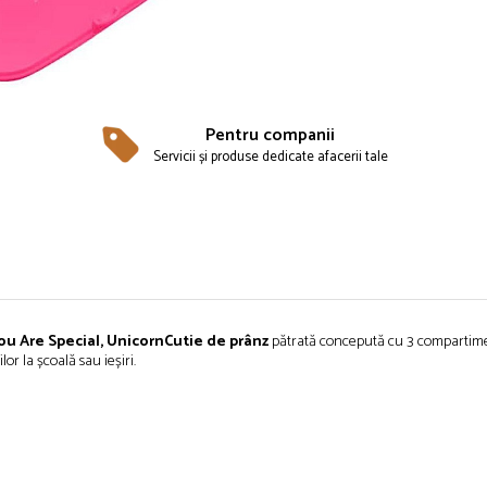
Pentru companii
Servicii și produse dedicate afacerii tale
ou Are Special, Unicorn
Cutie
de
prânz
pătrată
concepută
cu 3 compartime
ilor
la
școală
sau
ieșiri
.