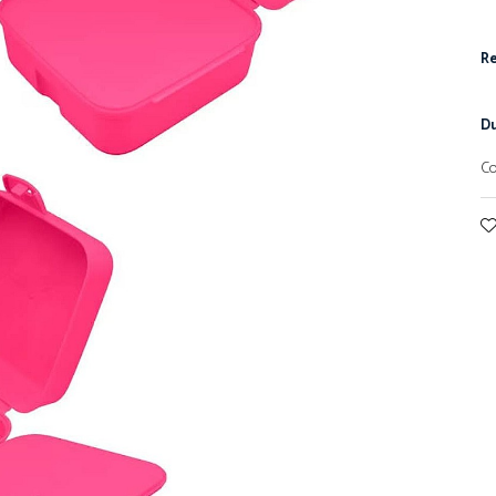
Re
Du
Co