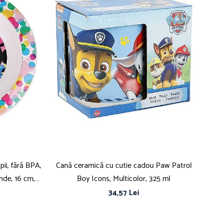
pii, fără BPA,
Cană ceramică cu cutie cadou Paw Patrol
C
unde, 16 cm,
Boy Icons, Multicolor, 325 ml
34,57 Lei