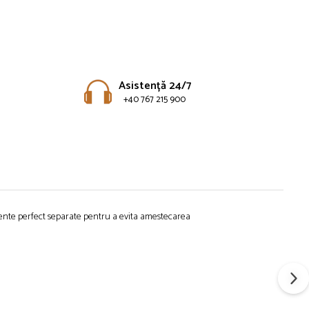
Asistență 24/7
+40 767 215 900
nte perfect separate pentru a
evita
amestecarea