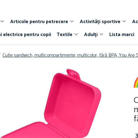
Articole pentru petrecere
Activități sportive
Ac
i electrice pentru copii
Textile
Adulți
Lista marci
/
Cutie sandwich, multicompartimente, multicolor, fără BPA, You Are S
C
m
f