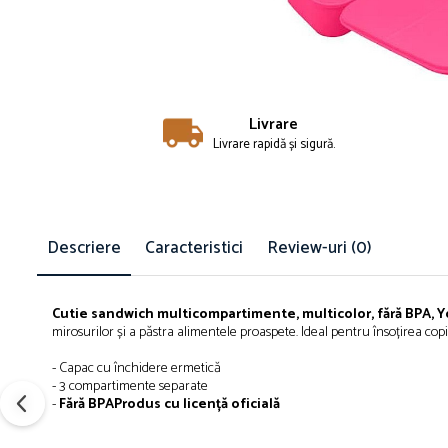
Îmbrăcăminte
Bluze și jachete copii
Compleuri copii
Costume de baie
Căciuli, fulare, mănuși
Livrare
Livrare rapidă și sigură.
Geci și veste
Halate de baie
Hanorace
Lenjerie intimă și șosete
Descriere
Caracteristici
Review-uri
(0)
Pantaloni și treninguri copii
Pijamale copii
Rochițe fetițe
Cutie
sandwich
multicompartimente, multicolor, fără BPA, Y
Tricouri copii
mirosurilor
și
a
păstra
alimentele proaspete. Ideal pentru
însoțirea
copi
Șepci
- Capac cu
închidere
ermetică
Încălțăminte
- 3 compartimente separate
-
Fără
BPA
Produs cu licență oficială
Cizme
Pantofi și încălțăminte sport