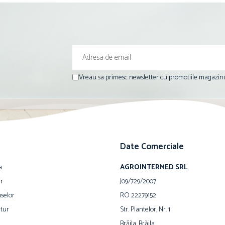
Vreau sa primesc newsletter cu promotiile magazinu
Date Comerciale
a
AGROINTERMED SRL
ur
J09/729/2007
selor
RO 22279152
tur
Str. Plantelor, Nr. 1
Brăila, Brăila