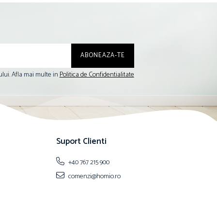
lui. Afla mai multe in
Politica de Confidentialitate
Suport Clienti
+40 767 215 900
comenzi@homio.ro