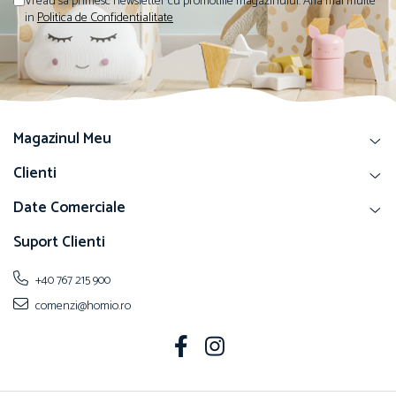
Vreau sa primesc newsletter cu promotiile magazinului. Afla mai multe
in
Politica de Confidentialitate
Magazinul Meu
Clienti
Date Comerciale
Suport Clienti
+40 767 215 900
comenzi@homio.ro