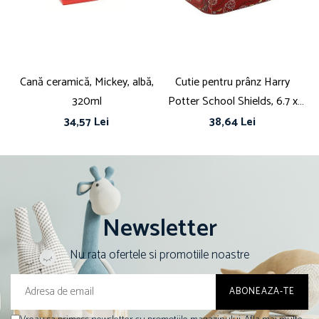
Cană ceramică, Mickey, albă,
Cutie pentru prânz Harry
Cu
320ml
Potter School Shields, 6.7 x
fă
16.5 x 19.5 cm, Multicolor
34,57 Lei
38,64 Lei
Newsletter
Nu rata ofertele si promotiile noastre