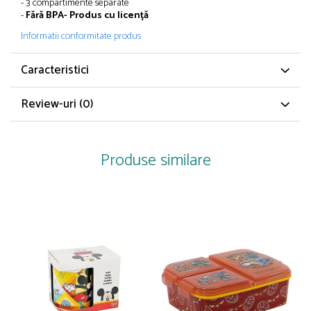
- 3 compartimente separate
Papuci și botoșei copii
-
Fără
BPA
- Produs cu
licență
Sandale și saboți
Informatii conformitate produs
Șorțuri și bonete
Caracteristici
Review-uri
(0)
Produse similare