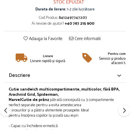
STOC EPUIZAT
Îmbrăcăminte
Durata de livrare:
1-2 zile lucrătoare
Bluze și jachete copii
Cod Produs:
8412497747207
Compleuri copii
Ai nevoie de ajutor?
+40 767 215 900
Costume de baie
Căciuli, fulare, mănuși
Adauga la Favorite
Cere informatii
Geci și veste
Halate de baie
Pentru compan
Livrare
Hanorace
Servicii și produse 
Livrare rapidă și sigură.
afacerii tale
Lenjerie intimă și șosete
Pantaloni și treninguri copii
Descriere
Pijamale copii
Rochițe fetițe
Cutie
sandwich
multicompartimente, multicolor, fără BPA,
Arachnid Grid, Spiderman,
Tricouri copii
Marvel
Cutie
de
prânz
pătrată
concepută
cu 3 compartimente
Șepci
perfect separate pentru a
evita
amestecarea
Încălțăminte
mirosurilor
și
a
păstra
alimentele proaspete. Ideal
pentru
însoțirea
copiilor
la
școală
sau
ieșiri
.
Cizme
- Capac cu
închidere
ermetică
Pantofi și încălțăminte sport