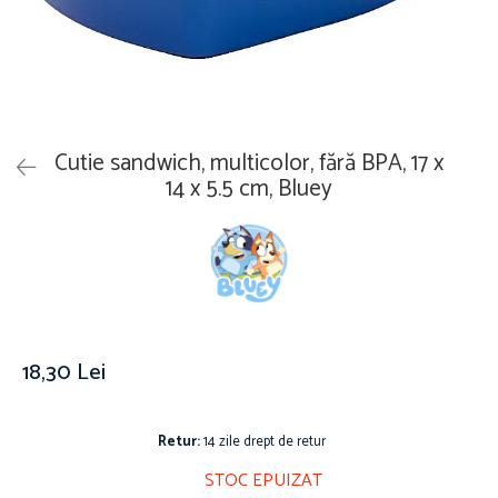
Îmbrăcăminte
Covoare
Căciuli și șepci
Lămpi de veghe
Jachete și geci bărbați
Mobilier
Tricouri bărbați
Organizare și depozitare
Tricouri damă
Ceasuri
Cutie sandwich, multicolor, fără BPA, 17 x
Șosete Adulti
Ceasuri de mână
14 x 5.5 cm, Bluey
Șosete bărbați
Ceasuri de perete
Șosete damă
Ceasuri deșteptătoare
Cutii pentru bijuterii
Jucării
De vară
Jucării interactive
18,30 Lei
Jucării magnetice
Mașini și vehicule
Retur:
14 zile drept de retur
Puzzle-uri
STOC EPUIZAT
Scule și bancuri de lucru