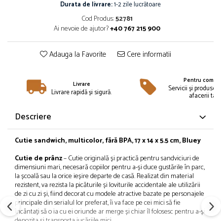
Îmbrăcăminte
Durata de livrare:
1-2 zile lucrătoare
Cod Produs:
52781
Bluze și jachete copii
Ai nevoie de ajutor?
+40 767 215 900
Compleuri copii
Costume de baie
Adauga la Favorite
Cere informatii
Căciuli, fulare, mănuși
Geci și veste
Pentru compan
Halate de baie
Livrare
Servicii și produse 
Livrare rapidă și sigură.
afacerii tale
Hanorace
Lenjerie intimă și șosete
Descriere
Pantaloni și treninguri copii
Pijamale copii
Cutie sandwich, multicolor, fără BPA, 17 x 14 x 5.5 cm, Bluey
Rochițe fetițe
Cutie de prânz
– Cutie originală și practică pentru sandviciuri de
Tricouri copii
dimensiuni mari, necesară copiilor pentru a-și duce gustările în parc,
Șepci
la școală sau la orice ieșire departe de casă. Realizat din material
rezistent, va rezista la picăturile și loviturile accidentale ale utilizării
Încălțăminte
de zi cu zi și, fiind decorat cu modele atractive bazate pe personajele
Cizme
principale din serialul lor preferat, îi va face pe cei mici să fie
încântați să o ia cu ei oriunde ar merge și chiar îl folosesc pentru a-și
Pantofi și încălțăminte sport
depozita și transporta jucăriile mici.