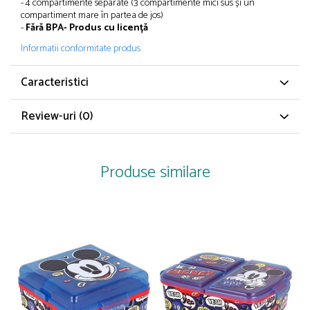
- 4 compartimente separate (3 compartimente mici sus și un
Papuci și botoșei copii
compartiment mare în partea de jos)
Sandale și saboți
-
Fără
BPA
- Produs cu
licență
Șorțuri și bonete
Informatii conformitate produs
Caracteristici
Review-uri
(0)
Produse similare