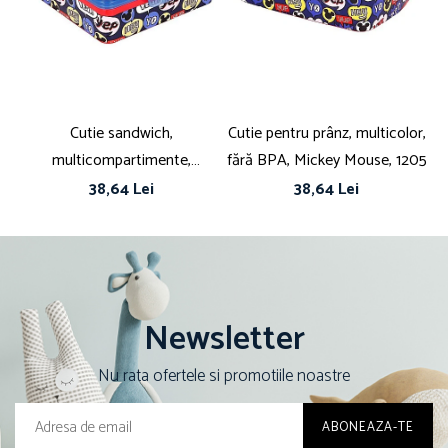
Cutie sandwich,
Cutie pentru prânz, multicolor,
multicompartimente,
fără BPA, Mickey Mouse, 1205
multicolor, fără BPA, Disney,
m
38,64 Lei
38,64 Lei
Mickey Mouse
Newsletter
Nu rata ofertele si promotiile noastre