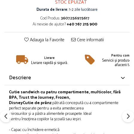
STOC EPUIZAT
Îmbrăcăminte
Durata de livrare:
1-2 zile lucrătoare
Bluze și jachete copii
Cod Produs:
3607256975617
Compleuri copii
Ai nevoie de ajutor?
+40 767 215 900
Costume de baie
Căciuli, fulare, mănuși
Adauga la Favorite
Cere informatii
Geci și veste
Halate de baie
Pentru compan
Livrare
Hanorace
Servicii și produse 
Livrare rapidă și sigură.
afacerii tale
Lenjerie intimă și șosete
Pantaloni și treninguri copii
Descriere
Pijamale copii
Rochițe fetițe
Cutie
sandwich
cu patru compartimente, multicolor, fără
BPA, Trust the Journey, Frozen,
Tricouri copii
Disney
Cutie
de
prânz
pătrată
concepută
cu 4 compartimente
Șepci
perfect separate pentru a
evita
amestecarea
Încălțăminte
mirosurilor
și
a
păstra
alimentele proaspete. Ideal
pentru
însoțirea
copiilor
la
școală
sau
ieșiri
.
Cizme
- Capac cu
închidere
ermetică
Pantofi și încălțăminte sport