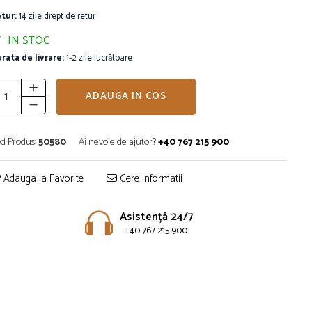
tur:
14 zile drept de retur
IN STOC
rata de livrare:
1-2 zile lucrătoare
ADAUGA IN COS
d Produs:
50580
Ai nevoie de ajutor?
+40 767 215 900
Adauga la Favorite
Cere informatii
Asistență 24/7
+40 767 215 900