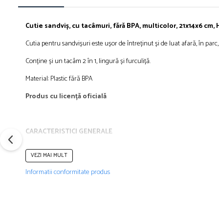
Îmbrăcăminte
Bluze și jachete copii
Cutie
sandviș
, cu tacâmuri, fără BPA, multicolor, 21x14x6 cm
Compleuri copii
Cutia pentru sandvișuri este ușor de întreținut și de luat afară, în parc,
Costume de baie
Căciuli, fulare, mănuși
Conține și un tacâm 2 în 1, lingură și furculiță.
Geci și veste
Material: Plastic fără BPA
Halate de baie
Hanorace
Produs cu licență oficială
Lenjerie intimă și șosete
Pantaloni și treninguri copii
CARACTERISTICI GENERALE
Pijamale copii
Rochițe fetițe
Tip produs: Cutie pentru prânz
VEZI MAI MULT
Poveste/Personaj: Hot Wheels
Tricouri copii
Recomandat pentru: Preșcolari
Informatii conformitate produs
Șepci
Material: Plastic
Culoare: Multicolor
Încălțăminte
Cizme
Lungime: 21 cm
Lățime: 14 cm
Pantofi și încălțăminte sport