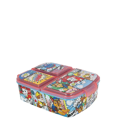
Înălțime: 6 cm
Papuci și botoșei copii
Sandale și saboți
Șorțuri și bonete