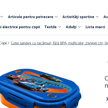
Articole pentru petrecere
Activități sportive
Ac
i electrice pentru copii
Textile
Adulți
Lista marci
Copii /
Cutie sandviș cu tacâmuri, fără BPA, multicolor, 21x14x6 cm, 
C
m
3