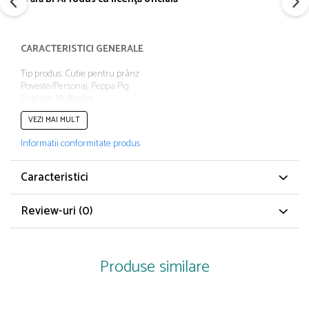
Papuci și botoșei copii
Sandale și saboți
Șorțuri și bonete
CARACTERISTICI GENERALE
Tip produs: Cutie pentru prânz
Poveste/Personaj: Peppa Pig
Culoare: Multicolor
VEZI MAI MULT
Informatii conformitate produs
Caracteristici
Review-uri
(0)
Produse similare