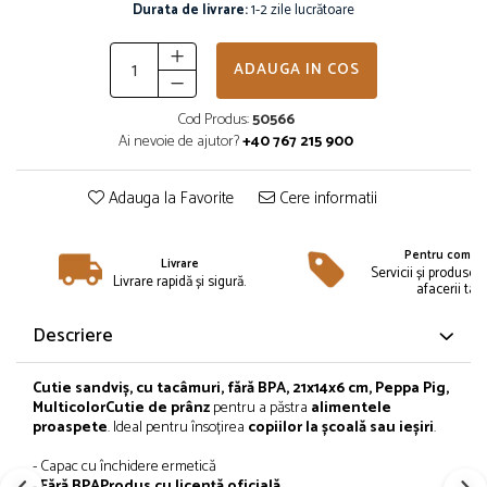
Îmbrăcăminte
Durata de livrare:
1-2 zile lucrătoare
Bluze și jachete copii
ADAUGA IN COS
Compleuri copii
Costume de baie
Cod Produs:
50566
Căciuli, fulare, mănuși
Ai nevoie de ajutor?
+40 767 215 900
Geci și veste
Halate de baie
Adauga la Favorite
Cere informatii
Hanorace
Lenjerie intimă și șosete
Pentru compan
Livrare
Pantaloni și treninguri copii
Servicii și produse 
Livrare rapidă și sigură.
afacerii tale
Pijamale copii
Rochițe fetițe
Descriere
Tricouri copii
Șepci
Cutie
sandviș
, cu tacâmuri, fără BPA, 21x14x6 cm, Peppa Pig,
Multicolor
Cutie
de
prânz
pentru a
păstra
alimentele
Încălțăminte
proaspete
. Ideal pentru
însoțirea
copiilor
la
școală
sau
ieșiri
.
Cizme
- Capac cu
închidere
ermetică
Pantofi și încălțăminte sport
-
Fără
BPA
Produs cu licență oficială