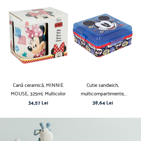
Cană ceramică, MINNIE
Cutie sandwich,
Cu
MOUSE, 325ml, Multicolor
multicompartimente,
fă
multicolor, fără BPA, Disney,
34,57 Lei
38,64 Lei
Mickey Mouse