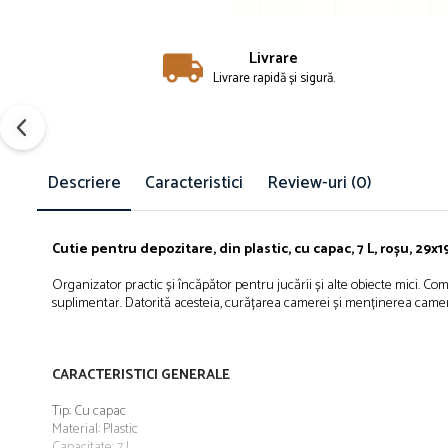
Papuci și botoșei copii
Sandale și saboți
Livrare
Șorțuri și bonete
Livrare rapidă și sigură.
Descriere
Caracteristici
Review-uri
(0)
Cutie pentru depozitare, din plastic, cu capac, 7 L, roșu, 29
Organizator practic și încăpător pentru jucării și alte obiecte mici. Co
suplimentar. Datorită acesteia, curățarea camerei și menținerea camere
CARACTERISTICI GENERALE
Tip: Cu capac
Material: Plastic
Capacitate: 7 l