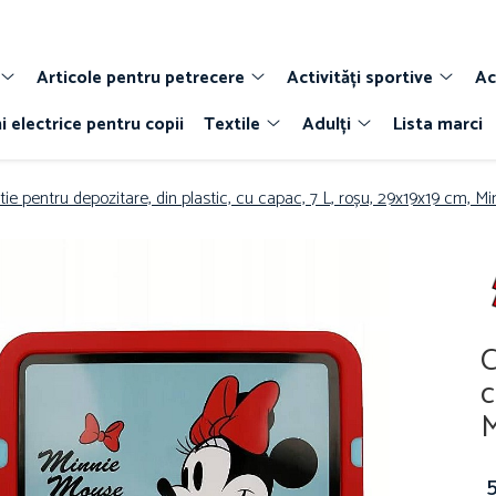
Articole pentru petrecere
Activități sportive
Ac
i electrice pentru copii
Textile
Adulți
Lista marci
tie pentru depozitare, din plastic, cu capac, 7 L, roșu, 29x19x19 cm, M
C
c
M
5