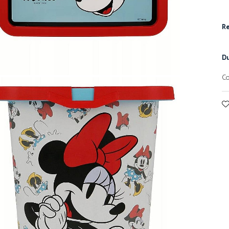
Re
Du
Co