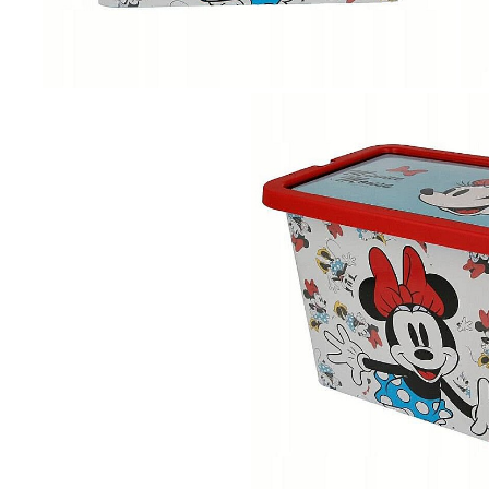
Îmbrăcăminte
Bluze și jachete copii
Compleuri copii
Costume de baie
Căciuli, fulare, mănuși
Geci și veste
Halate de baie
Hanorace
Lenjerie intimă și șosete
Pantaloni și treninguri copii
Pijamale copii
Rochițe fetițe
Tricouri copii
Șepci
Încălțăminte
Cizme
Pantofi și încălțăminte sport