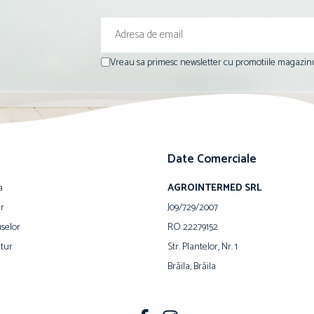
Vreau sa primesc newsletter cu promotiile magazinu
Date Comerciale
a
AGROINTERMED SRL
ur
J09/729/2007
selor
RO 22279152
tur
Str. Plantelor, Nr. 1
Brăila, Brăila