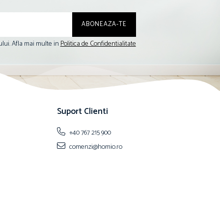
lui. Afla mai multe in
Politica de Confidentialitate
Suport Clienti
+40 767 215 900
comenzi@homio.ro