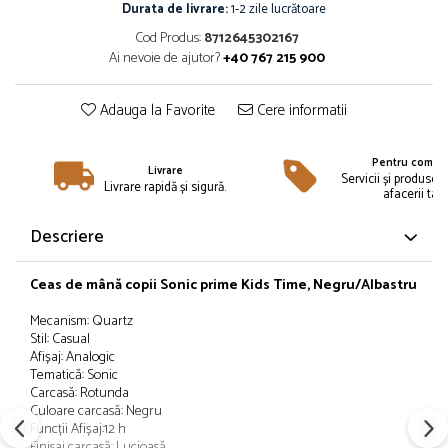
Îmbrăcăminte
Durata de livrare:
1-2 zile lucrătoare
Cod Produs:
8712645302167
Bluze și jachete copii
Ai nevoie de ajutor?
+40 767 215 900
Compleuri copii
Costume de baie
Adauga la Favorite
Cere informatii
Căciuli, fulare, mănuși
Geci și veste
Pentru compan
Halate de baie
Livrare
Servicii și produse 
Livrare rapidă și sigură.
afacerii tale
Hanorace
Lenjerie intimă și șosete
Descriere
Pantaloni și treninguri copii
Pijamale copii
Ceas de mână copii Sonic prime Kids Time, Negru/Albastru
Rochițe fetițe
Mecanism: Quartz
Tricouri copii
Stil: Casual
Șepci
Afișaj: Analogic
Tematică: Sonic
Încălțăminte
Carcasă: Rotunda
Cizme
Culoare carcasă: Negru
Funcții Afișaj:12 h
Pantofi și încălțăminte sport
Finisaj carcasă: Lucioasă