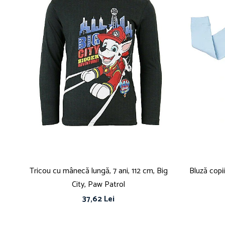
Tricou cu mânecă lungă, 7 ani, 112 cm, Big
Bluză copi
City, Paw Patrol
37,62 Lei