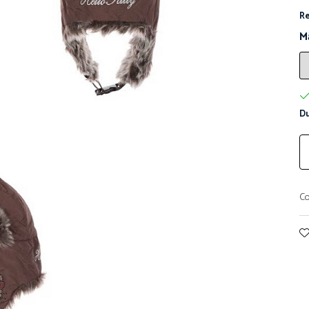
Re
M
Du
Co