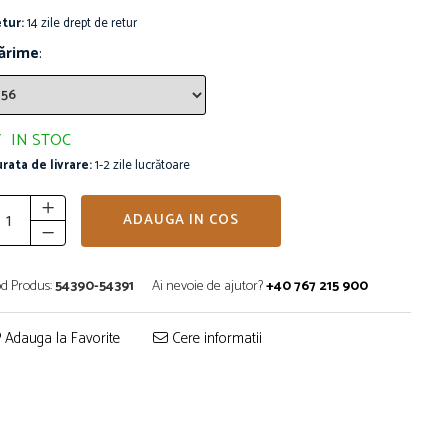
tur:
14 zile drept de retur
ărime
:
IN STOC
rata de livrare:
1-2 zile lucrătoare
ADAUGA IN COS
d Produs:
54390-54391
Ai nevoie de ajutor?
+40 767 215 900
Adauga la Favorite
Cere informatii