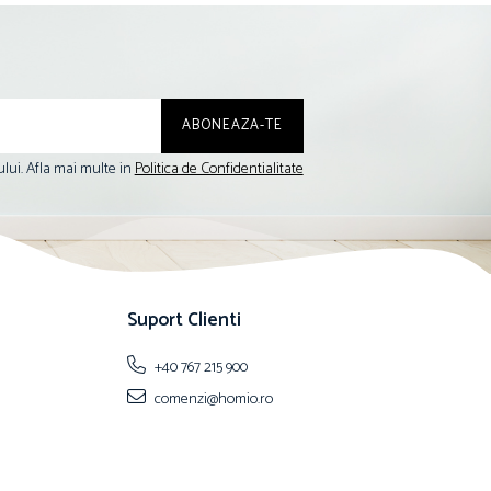
lui. Afla mai multe in
Politica de Confidentialitate
Suport Clienti
+40 767 215 900
comenzi@homio.ro