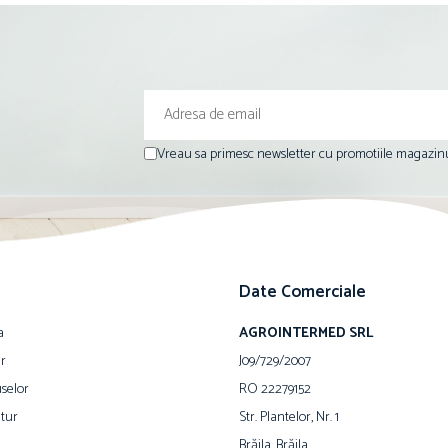
Vreau sa primesc newsletter cu promotiile magazinu
Date Comerciale
a
AGROINTERMED SRL
ur
J09/729/2007
selor
RO 22279152
tur
Str. Plantelor, Nr. 1
Brăila, Brăila