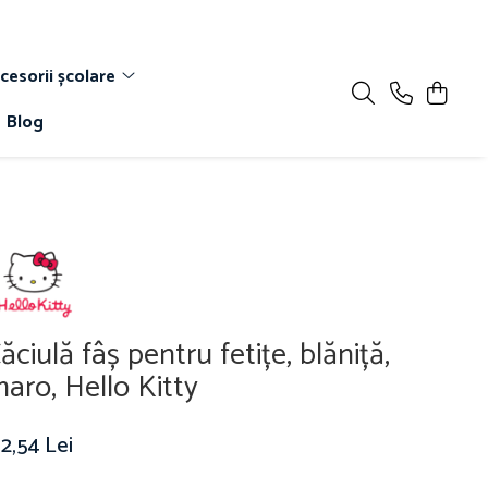
cesorii școlare
Blog
ăciulă fâș pentru fetițe, blăniță,
aro, Hello Kitty
2,54 Lei