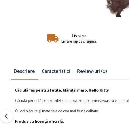
Îmbrăcăminte
Bluze și jachete copii
Compleuri copii
Costume de baie
Căciuli, fulare, mănuși
Livrare
Livrare rapidă și sigură.
Geci și veste
Halate de baie
Hanorace
Lenjerie intimă și șosete
Descriere
Caracteristici
Review-uri
(0)
Pantaloni și treninguri copii
Pijamale copii
Rochițe fetițe
Căciulă fâș pentru fetițe, blăniță, maro, Hello Kitty
Tricouri copii
Căciulă perfectă pentru zilele de iarnă. Fetița dumneavoastră va fi prote
Șepci
Încălțăminte
Culori plăcute și materiale de cea mai bună calitate.
Cizme
Produs cu licență oficială.
Pantofi și încălțăminte sport