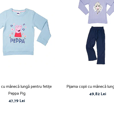
i cu mânecă lungă pentru fetițe
Pijama copii cu mânecă lun
Peppa Pig
49,82 Lei
47,79 Lei