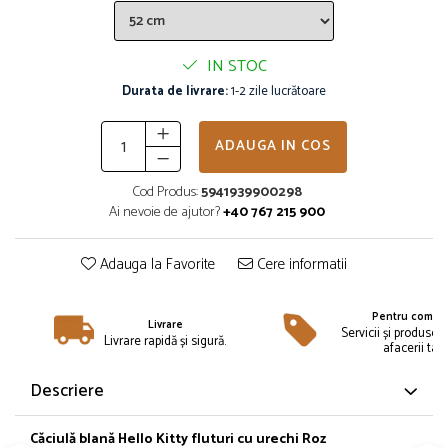
Îmbrăcăminte
Bluze și jachete copii
IN STOC
Compleuri copii
Durata de livrare:
1-2 zile lucrătoare
Costume de baie
Căciuli, fulare, mănuși
Geci și veste
ADAUGA IN COS
Halate de baie
Cod Produs:
5941939900298
Hanorace
Ai nevoie de ajutor?
+40 767 215 900
Lenjerie intimă și șosete
Pantaloni și treninguri copii
Adauga la Favorite
Cere informatii
Pijamale copii
Rochițe fetițe
Pentru compan
Livrare
Tricouri copii
Servicii și produse 
Livrare rapidă și sigură.
afacerii tale
Șepci
Încălțăminte
Descriere
Cizme
Pantofi și încălțăminte sport
Căciulă blană Hello Kitty fluturi cu urechi Roz