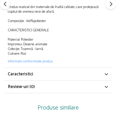
Papuci și botoșei copii
Produs realizat din materiale de înaltă calitate, care protejează
Sandale și saboți
copilul de vremea rece de afară.
Șorțuri și bonete
Compoziție : 100%poliester
CARACTERISTICI GENERALE
Material: Poliester
Imprimeu: Desene animate
Colecție: Toamnă - Iarnă
Culoare: Roz
Informatii conformitate produs
Caracteristici
Review-uri
(0)
Produse similare