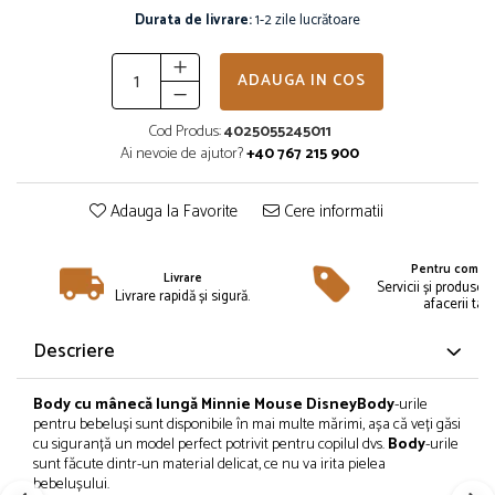
Îmbrăcăminte
Durata de livrare:
1-2 zile lucrătoare
Bluze și jachete copii
Compleuri copii
ADAUGA IN COS
Costume de baie
Căciuli, fulare, mănuși
Cod Produs:
4025055245011
Ai nevoie de ajutor?
+40 767 215 900
Geci și veste
Halate de baie
Adauga la Favorite
Cere informatii
Hanorace
Lenjerie intimă și șosete
Pentru compan
Pantaloni și treninguri copii
Livrare
Servicii și produse 
Livrare rapidă și sigură.
Pijamale copii
afacerii tale
Rochițe fetițe
Descriere
Tricouri copii
Șepci
Body cu
mânecă
lungă
Minnie Mouse Disney
Body
-urile
Încălțăminte
pentru bebeluși sunt disponibile în mai multe mărimi, așa că veți găsi
cu siguranță un model perfect potrivit pentru copilul dvs.
Body
-urile
Cizme
sunt făcute dintr-un material delicat, ce nu va irita pielea
Pantofi și încălțăminte sport
bebelușului.