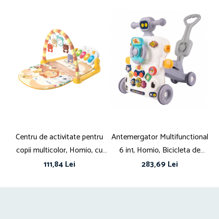
Centru de activitate pentru
Antemergator Multifunctional
copii multicolor, Homio, cu
6 in1, Homio, Bicicleta de
pian, jucarii si oglinda, arcada
Echilibru, Centru de Activitati,
111,84 Lei
283,69 Lei
flexibila, Jungle Life
Tricicleta cu Maner, Jucarii
Muzicale, Lumini, Panou
Detasabil, Volan, Forme
Colorate, Roti Antiderapante,