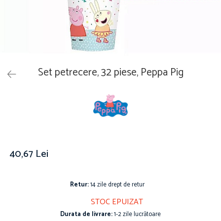
Îmbrăcăminte
Covoare
Căciuli și șepci
Lămpi de veghe
Jachete și geci bărbați
Mobilier
Tricouri bărbați
Organizare și depozitare
Tricouri damă
Ceasuri
Set petrecere, 32 piese, Peppa Pig
Șosete Adulti
Ceasuri de mână
Șosete bărbați
Ceasuri de perete
Șosete damă
Ceasuri deșteptătoare
Cutii pentru bijuterii
Jucării
De vară
40,67 Lei
Jucării interactive
Jucării magnetice
Retur:
14 zile drept de retur
Mașini și vehicule
Puzzle-uri
STOC EPUIZAT
Scule și bancuri de lucru
Durata de livrare:
1-2 zile lucrătoare