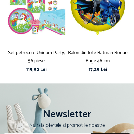
Set petrecere Unicorn Party,
Balon din folie Batman Rogue
S
56 piese
Rage 46 cm
115,92 Lei
17,29 Lei
Newsletter
Nu rata ofertele si promotiile noastre