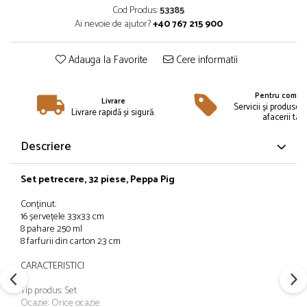
Îmbrăcăminte
Cod Produs:
53385
Ai nevoie de ajutor?
+40 767 215 900
Bluze și jachete copii
Compleuri copii
Adauga la Favorite
Cere informatii
Costume de baie
Căciuli, fulare, mănuși
Pentru compan
Geci și veste
Livrare
Servicii și produse 
Livrare rapidă și sigură.
Halate de baie
afacerii tale
Hanorace
Descriere
Lenjerie intimă și șosete
Pantaloni și treninguri copii
Set petrecere, 32 piese, Peppa Pig
Pijamale copii
Conținut:
Rochițe fetițe
16 șervețele 33x33 cm
Tricouri copii
8 pahare 250 ml
8 farfurii din carton 23 cm
Șepci
Încălțăminte
CARACTERISTICI
Cizme
Tip produs: Set
Pantofi și încălțăminte sport
Ocazie: Orice ocazie