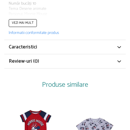
Număr bucăți: 10
Papuci și botoșei copii
Tema: Desene animate
Sandale și saboți
Personaj: Minnie Mouse
Șorțuri și bonete
VEZI MAI MULT
Informatii conformitate produs
Caracteristici
Review-uri
(0)
Produse similare