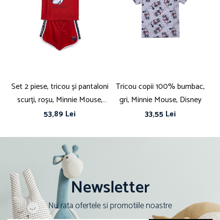
Set 2 piese, tricou și pantaloni
Tricou copii 100% bumbac,
H
scurți, roșu, Minnie Mouse,
gri, Minnie Mouse, Disney
Disney
53,89 Lei
33,55 Lei
Newsletter
Nu rata ofertele si promotiile noastre