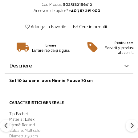
Îmbrăcăminte
Cod Produs:
8025182186412
Ai nevoie de ajutor?
+40 767 215 900
Bluze și jachete copii
Compleuri copii
Adauga la Favorite
Cere informatii
Costume de baie
Căciuli, fulare, mănuși
Pentru compan
Geci și veste
Livrare
Servicii și produse 
Livrare rapidă și sigură.
Halate de baie
afacerii tale
Hanorace
Descriere
Lenjerie intimă și șosete
Pantaloni și treninguri copii
Set 10 baloane latex Minnie Mouse 30 cm
Pijamale copii
Rochițe fetițe
Tricouri copii
CARACTERISTICI GENERALE
Șepci
Tip: Pachet
Încălțăminte
Material: Latex
Formă: Rotund
Cizme
Culoare: Multicolor
Pantofi și încălțăminte sport
Diametru: 30 cm