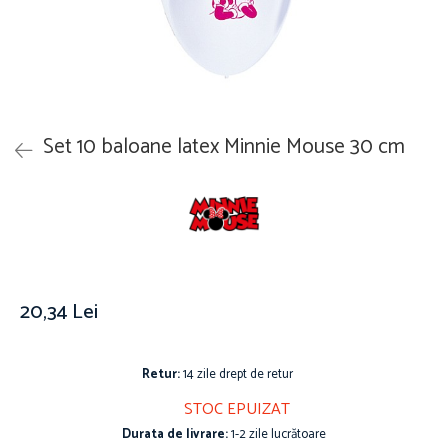
Îmbrăcăminte
Covoare
Căciuli și șepci
Lămpi de veghe
Jachete și geci bărbați
Mobilier
Tricouri bărbați
Organizare și depozitare
Tricouri damă
Ceasuri
Set 10 baloane latex Minnie Mouse 30 cm
Șosete Adulti
Ceasuri de mână
Șosete bărbați
Ceasuri de perete
Șosete damă
Ceasuri deșteptătoare
Cutii pentru bijuterii
Jucării
De vară
20,34 Lei
Jucării interactive
Jucării magnetice
Retur:
14 zile drept de retur
Mașini și vehicule
Puzzle-uri
STOC EPUIZAT
Scule și bancuri de lucru
Durata de livrare:
1-2 zile lucrătoare