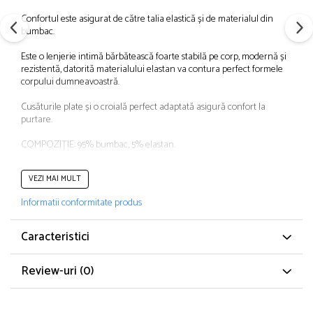
Papuci și botoșei copii
Confortul este asigurat de către talia elastică și de materialul din
Sandale și saboți
bumbac.
Șorțuri și bonete
Este o lenjerie intimă bărbătească foarte stabilă pe corp, modernă și
rezistentă, datorită materialului elastan va contura perfect formele
corpului dumneavoastră.
Cusăturile plate și o croială perfect adaptată asigură confort la
purtare.
COMPOZIȚIE: 95% bumbac, 5% elastan.
Certificat Oeko Tex
( produsul a fost testat pentru prezența
VEZI MAI MULT
substanțelor nocive. Acest certificat atestă calitatea produselor textile
care vin în contact direct cu pielea)
Informatii conformitate produs
CARACTERISTICI GENERALE
Caracteristici
Marime: M INTL
Review-uri
(0)
CARACTERISTICI
Tip produs: Boxeri
Continut pachet: 3 boxeri