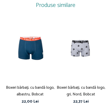
Culoare: Multicolor
Produse similare
Imprimeu: Logo
Material: Bumbac
Detalii: Aplicatie cu logo
Tehnologie: Oeko-Tex® Standard 100
Linie Brand: Superman
COMPOZITIE
Detalii material: 95 bumbac, 5% elastan
Boxeri bărbați, cu bandă logo,
Boxeri bărbați, cu bandă logo,
Bo
albastru, Bobcat
gri, Nord, Bobcat
22,00 Lei
22,37 Lei