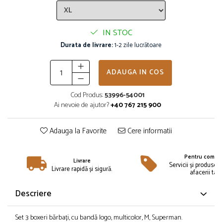
Îmbrăcăminte
Bluze și jachete copii
IN STOC
Compleuri copii
Durata de livrare:
1-2 zile lucrătoare
Costume de baie
Căciuli, fulare, mănuși
Geci și veste
ADAUGA IN COS
Halate de baie
Cod Produs:
53996-54001
Hanorace
Ai nevoie de ajutor?
+40 767 215 900
Lenjerie intimă și șosete
Pantaloni și treninguri copii
Adauga la Favorite
Cere informatii
Pijamale copii
Rochițe fetițe
Pentru compan
Livrare
Tricouri copii
Servicii și produse 
Livrare rapidă și sigură.
afacerii tale
Șepci
Încălțăminte
Descriere
Cizme
Pantofi și încălțăminte sport
Set 3 boxeri bărbați, cu bandă logo, multicolor, M, Superman.