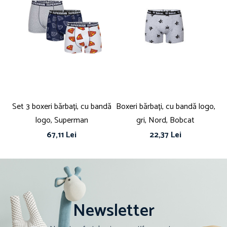
Set 3 boxeri bărbați, cu bandă
Boxeri bărbați, cu bandă logo,
Bo
logo, Superman
gri, Nord, Bobcat
67,11 Lei
22,37 Lei
Newsletter