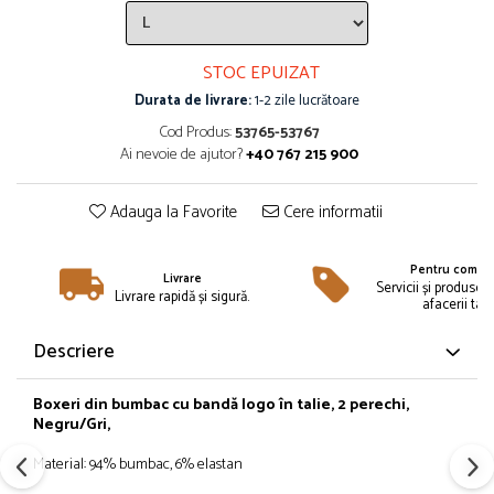
Îmbrăcăminte
Bluze și jachete copii
STOC EPUIZAT
Compleuri copii
Durata de livrare:
1-2 zile lucrătoare
Costume de baie
Căciuli, fulare, mănuși
Cod Produs:
53765-53767
Ai nevoie de ajutor?
+40 767 215 900
Geci și veste
Halate de baie
Adauga la Favorite
Cere informatii
Hanorace
Lenjerie intimă și șosete
Pentru compan
Pantaloni și treninguri copii
Livrare
Servicii și produse 
Livrare rapidă și sigură.
Pijamale copii
afacerii tale
Rochițe fetițe
Descriere
Tricouri copii
Șepci
Boxeri
din
bumbac cu
bandă
logo
în
talie, 2 perechi,
Încălțăminte
Negru/
Gri
,
Cizme
Material: 94% bumbac, 6% elastan
Pantofi și încălțăminte sport