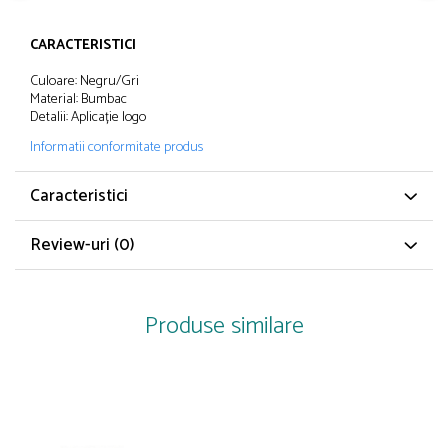
Papuci și botoșei copii
Sandale și saboți
CARACTERISTICI
Șorțuri și bonete
Culoare: Negru/Gri
Material: Bumbac
Detalii: Aplicație logo
Informatii conformitate produs
Caracteristici
Review-uri
(0)
Produse similare