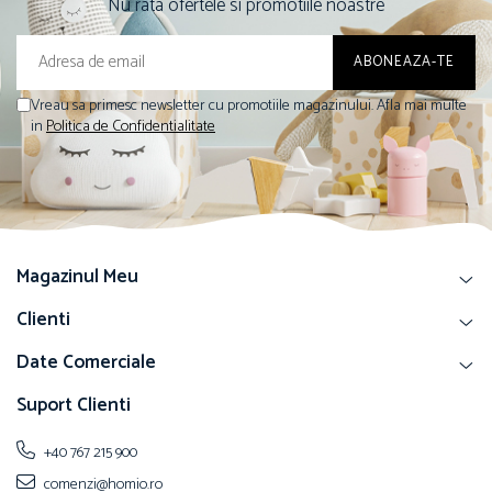
Nu rata ofertele si promotiile noastre
Vreau sa primesc newsletter cu promotiile magazinului. Afla mai multe
in
Politica de Confidentialitate
Magazinul Meu
Clienti
Date Comerciale
Suport Clienti
+40 767 215 900
comenzi@homio.ro