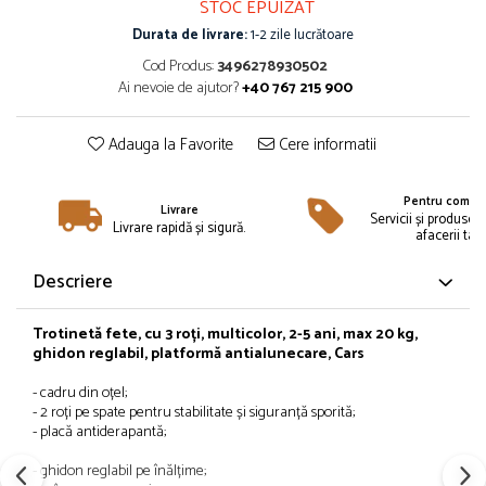
STOC EPUIZAT
Îmbrăcăminte
Durata de livrare:
1-2 zile lucrătoare
Bluze și jachete copii
Cod Produs:
3496278930502
Compleuri copii
Ai nevoie de ajutor?
+40 767 215 900
Costume de baie
Căciuli, fulare, mănuși
Adauga la Favorite
Cere informatii
Geci și veste
Halate de baie
Pentru compan
Livrare
Hanorace
Servicii și produse 
Livrare rapidă și sigură.
afacerii tale
Lenjerie intimă și șosete
Pantaloni și treninguri copii
Descriere
Pijamale copii
Rochițe fetițe
Trotinetă fete, cu 3 roți, multicolor, 2-5 ani, max 20 kg,
ghidon reglabil, platformă antialunecare, Cars
Tricouri copii
Șepci
- cadru din oțel;
Încălțăminte
- 2 roți pe spate pentru stabilitate și siguranță sporită;
- placă antiderapantă;
Cizme
- ghidon reglabil pe înălțime;
Pantofi și încălțăminte sport