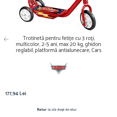
Îmbrăcăminte
Covoare
Căciuli și șepci
Lămpi de veghe
Jachete și geci bărbați
Mobilier
Tricouri bărbați
Organizare și depozitare
Tricouri damă
Ceasuri
Trotinetă pentru fetițe cu 3 roți,
Șosete Adulti
Ceasuri de mână
multicolor, 2-5 ani, max 20 kg, ghidon
Șosete bărbați
reglabil, platformă antialunecare, Cars
Ceasuri de perete
Șosete damă
Ceasuri deșteptătoare
Cutii pentru bijuterii
Jucării
De vară
Jucării interactive
177,94 Lei
Jucării magnetice
Mașini și vehicule
Puzzle-uri
Retur:
14 zile drept de retur
Scule și bancuri de lucru