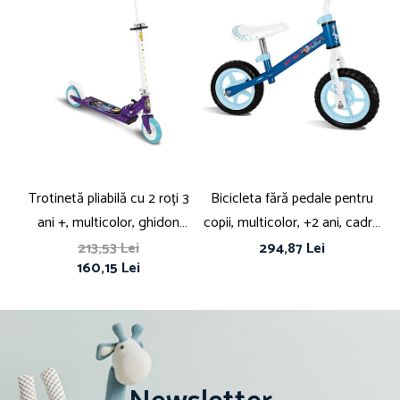
Trotinetă pliabilă cu 2 roți 3
Bicicleta fără pedale pentru
T
ani +, multicolor, ghidon
copii, multicolor, +2 ani, cadru
r
ajustabil, mânere pliabile,
oțel, șa reglabilă, mânere anti-
213,53 Lei
294,87 Lei
160,15 Lei
platformă antiderapantă,
strivire, Frozen
pl
frână posterioară cu piciorul,
Wish, Disney