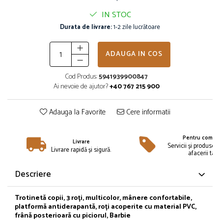
Îmbrăcăminte
IN STOC
Bluze și jachete copii
Durata de livrare:
1-2 zile lucrătoare
Compleuri copii
Costume de baie
ADAUGA IN COS
Căciuli, fulare, mănuși
Geci și veste
Cod Produs:
5941939900847
Halate de baie
Ai nevoie de ajutor?
+40 767 215 900
Hanorace
Lenjerie intimă și șosete
Adauga la Favorite
Cere informatii
Pantaloni și treninguri copii
Pijamale copii
Pentru compan
Livrare
Servicii și produse 
Rochițe fetițe
Livrare rapidă și sigură.
afacerii tale
Tricouri copii
Descriere
Șepci
Încălțăminte
Trotinetă copii, 3 roți, multicolor, mânere confortabile,
Cizme
platformă antiderapantă, roți acoperite cu material PVC,
Pantofi și încălțăminte sport
frână posterioară cu piciorul, Barbie