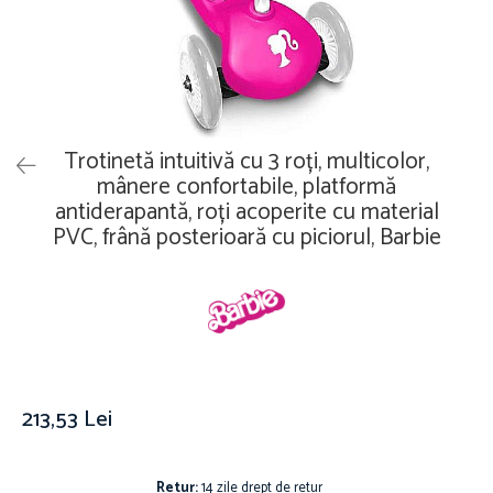
Îmbrăcăminte
Covoare
Căciuli și șepci
Lămpi de veghe
Jachete și geci bărbați
Mobilier
Tricouri bărbați
Organizare și depozitare
Tricouri damă
Ceasuri
Trotinetă intuitivă cu 3 roți, multicolor,
Șosete Adulti
Ceasuri de mână
mânere confortabile, platformă
Șosete bărbați
antiderapantă, roți acoperite cu material
Ceasuri de perete
PVC, frână posterioară cu piciorul, Barbie
Șosete damă
Ceasuri deșteptătoare
Cutii pentru bijuterii
Jucării
De vară
Jucării interactive
Jucării magnetice
213,53 Lei
Mașini și vehicule
Puzzle-uri
Scule și bancuri de lucru
Retur:
14 zile drept de retur