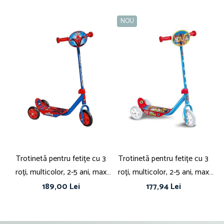
exploreze lumea într-un mod plin de energie și distracție cu această
minunată trotinetă Barbie!
NOU
Tip: Cu trei roti
Poveste/Personaj: Barbie
Poziționare frână: Spate
Număr roți: 3
Greutate maximă suportată: 20 Kg
Greutate: 2 Kg
Trotinetă pentru fetițe cu 3
Trotinetă pentru fetițe cu 3
T
roți, multicolor, 2-5 ani, max
roți, multicolor, 2-5 ani, max
20 kg, ghidon reglabil,
20 kg, ghidon reglabil,
189,00 Lei
177,94 Lei
platformă antialunecare,
platformă antialunecare, Paw
a
Spiderman
Patrol