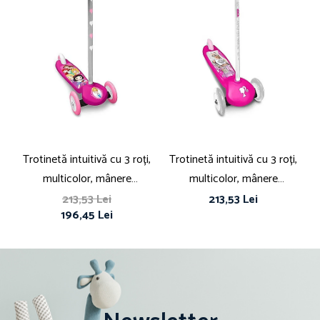
Trotinetă intuitivă cu 3 roți,
Trotinetă intuitivă cu 3 roți,
T
multicolor, mânere
multicolor, mânere
confortabile, platformă
confortabile, platformă
213,53 Lei
213,53 Lei
196,45 Lei
antiderapantă, roți acoperite
antiderapantă, roți acoperite
cu material PVC, frână
cu material PVC, frână
f
posterioară cu piciorul,
posterioară cu piciorul, Barbie
Princess, Disney