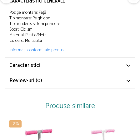
CARACTERISTICI GENERALE
Papuci și botoșei copii
Sandale și saboți
Poziție
montare:
Față
Tip
montare: Pe ghidon
Șorțuri și bonete
Tip
prindere:
Sistem
prindere
Sport: Ciclism
Material: Plastic/Metal
Culoare: Multicolor
Informatii conformitate produs
Caracteristici
Review-uri
(0)
Produse similare
-8%