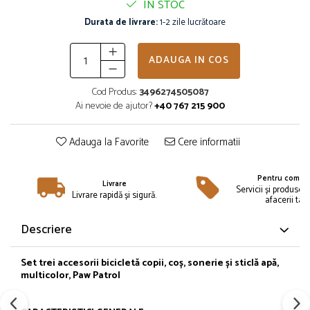
IN STOC
Îmbrăcăminte
Durata de livrare:
1-2 zile lucrătoare
Bluze și jachete copii
Compleuri copii
ADAUGA IN COS
Costume de baie
Căciuli, fulare, mănuși
Cod Produs:
3496274505087
Geci și veste
Ai nevoie de ajutor?
+40 767 215 900
Halate de baie
Hanorace
Adauga la Favorite
Cere informatii
Lenjerie intimă și șosete
Pantaloni și treninguri copii
Pentru compan
Livrare
Pijamale copii
Servicii și produse 
Livrare rapidă și sigură.
afacerii tale
Rochițe fetițe
Tricouri copii
Descriere
Șepci
Încălțăminte
Set
trei accesorii
bicicletă
copii,
coș
, sonerie
și
sticlă
apă
,
multicolor, Paw Patrol
Cizme
Pantofi și încălțăminte sport