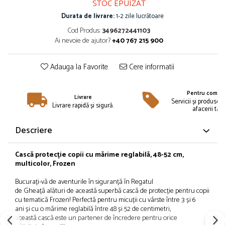
STOC EPUIZAT
Îmbrăcăminte
Durata de livrare:
1-2 zile lucrătoare
Bluze și jachete copii
Cod Produs:
3496272441103
Compleuri copii
Ai nevoie de ajutor?
+40 767 215 900
Costume de baie
Căciuli, fulare, mănuși
Adauga la Favorite
Cere informatii
Geci și veste
Halate de baie
Pentru compan
Livrare
Hanorace
Servicii și produse 
Livrare rapidă și sigură.
afacerii tale
Lenjerie intimă și șosete
Pantaloni și treninguri copii
Descriere
Pijamale copii
Rochițe fetițe
Cască protecție copii cu mărime reglabilă, 48-52 cm,
multicolor, Frozen
Tricouri copii
Șepci
Bucurați
-
vă
de aventurile
în
siguranță
în
Regatul
Încălțăminte
de
Gheață
alături
de
această
superbă
cască
de
protecție
pentru copii
cu
tematică
Frozen!
Perfectă
pentru
micuții
cu
vârste
între
3
și
6
Cizme
ani
și
cu o
mărime
reglabilă
între
48
și
52 de centimetri,
această
cască
este un partener de
încredere
pentru orice
Pantofi și încălțăminte sport