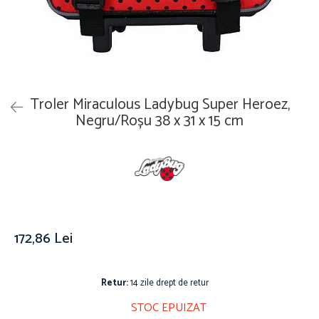
Îmbrăcăminte
Covoare
Căciuli și șepci
Lămpi de veghe
Jachete și geci bărbați
Mobilier
Tricouri bărbați
Organizare și depozitare
Tricouri damă
Ceasuri
Troler Miraculous Ladybug Super Heroez,
Șosete Adulti
Ceasuri de mână
Negru/Roșu 38 x 31 x 15 cm
Șosete bărbați
Ceasuri de perete
Șosete damă
Ceasuri deșteptătoare
Cutii pentru bijuterii
Jucării
De vară
Jucării interactive
172,86 Lei
Jucării magnetice
Mașini și vehicule
Retur:
14 zile drept de retur
Puzzle-uri
STOC EPUIZAT
Scule și bancuri de lucru