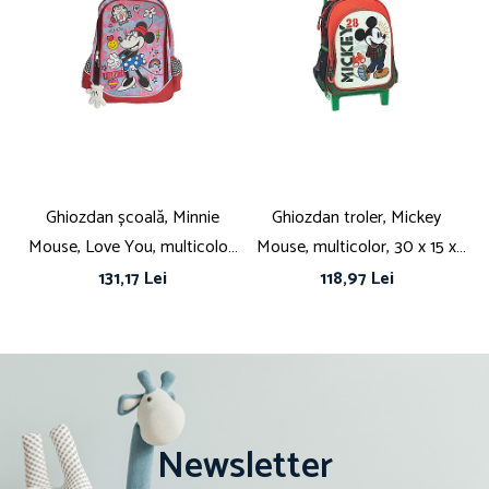
Ghiozdan școală, Minnie
Ghiozdan troler, Mickey
Mouse, Love You, multicolor,
Mouse, multicolor, 30 x 15 x
c
42 x 20 x 30 cm
25 cm
M
131,17 Lei
118,97 Lei
Newsletter