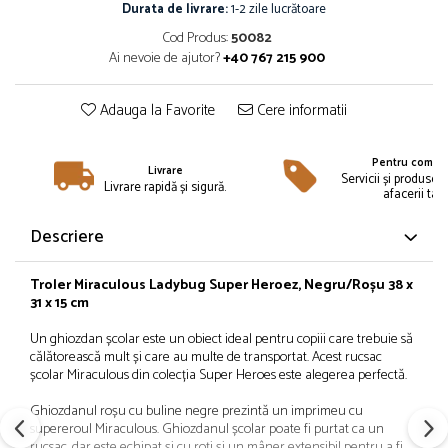
Îmbrăcăminte
Durata de livrare:
1-2 zile lucrătoare
Cod Produs:
50082
Bluze și jachete copii
Ai nevoie de ajutor?
+40 767 215 900
Compleuri copii
Costume de baie
Adauga la Favorite
Cere informatii
Căciuli, fulare, mănuși
Geci și veste
Pentru compan
Halate de baie
Livrare
Servicii și produse 
Livrare rapidă și sigură.
afacerii tale
Hanorace
Lenjerie intimă și șosete
Descriere
Pantaloni și treninguri copii
Pijamale copii
Troler Miraculous Ladybug Super Heroez, Negru/Roșu 38 x
Rochițe fetițe
31 x 15 cm
Tricouri copii
Un ghiozdan școlar este un obiect ideal pentru copiii care trebuie să
Șepci
călătorească mult și care au multe de transportat. Acest rucsac
școlar Miraculous din colecția Super Heroes este alegerea perfectă.
Încălțăminte
Cizme
Ghiozdanul roșu cu buline negre prezintă un imprimeu cu
supereroul Miraculous. Ghiozdanul școlar poate fi purtat ca un
Pantofi și încălțăminte sport
rucsac, dar este echipat și cu roți și un mâner extensibil pentru a fi