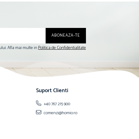
lui. Afla mai multe in
Politica de Confidentialitate
Suport Clienti
+40 767 215 900
comenzi@homio.ro