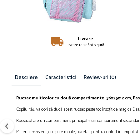
Îmbrăcăminte
Bluze și jachete copii
Compleuri copii
Costume de baie
Căciuli, fulare, mănuși
Livrare
Livrare rapidă și sigură.
Geci și veste
Halate de baie
Hanorace
Lenjerie intimă și șosete
Descriere
Caracteristici
Review-uri
(0)
Pantaloni și treninguri copii
Pijamale copii
Rochițe fetițe
Rucsac multicolor cu două compartimente, 36x25x12 cm, Pas
Tricouri copii
Copilul tău va dori să ducă acest rucsac peste tot însoțit de magica Elsa.
Șepci
Încălțăminte
Rucsacul are un compartiment principal + un compartiment secundar în
Cizme
Material rezistent, cu spate moale, buretat, pentru confort în timpul utili
Pantofi și încălțăminte sport