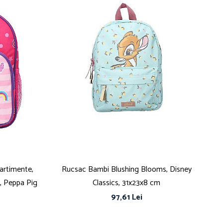
artimente,
Rucsac Bambi Blushing Blooms, Disney
Ru
, Peppa Pig
Classics, 31x23x8 cm
97,61 Lei