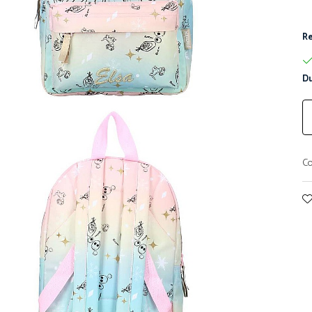
Re
Du
Co