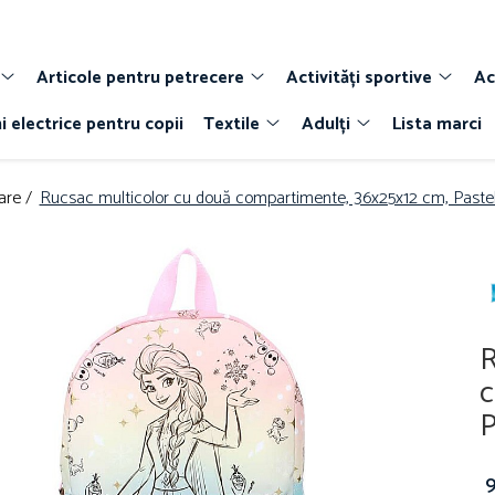
Articole pentru petrecere
Activități sportive
Ac
i electrice pentru copii
Textile
Adulți
Lista marci
are /
Rucsac multicolor cu două compartimente, 36x25x12 cm, Pastel
R
c
P
9