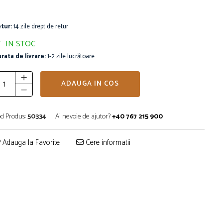
tur:
14 zile drept de retur
IN STOC
rata de livrare:
1-2 zile lucrătoare
ADAUGA IN COS
d Produs:
50334
Ai nevoie de ajutor?
+40 767 215 900
Adauga la Favorite
Cere informatii