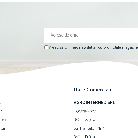
Vreau sa primesc newsletter cu promotiile magazinu
Date Comerciale
a
AGROINTERMED SRL
ur
J09/729/2007
selor
RO 22279152
tur
Str. Plantelor, Nr. 1
Brăila, Brăila