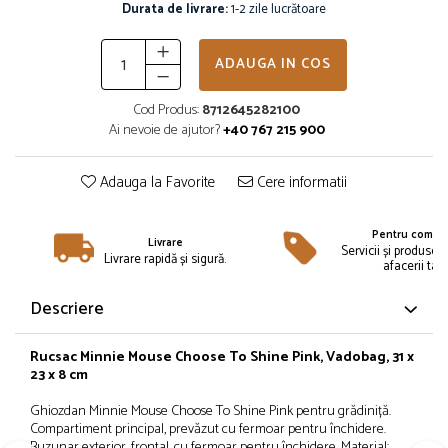
Îmbrăcăminte
Durata de livrare:
1-2 zile lucrătoare
Bluze și jachete copii
ADAUGA IN COS
Compleuri copii
Costume de baie
Cod Produs:
8712645282100
Căciuli, fulare, mănuși
Ai nevoie de ajutor?
+40 767 215 900
Geci și veste
Halate de baie
Adauga la Favorite
Cere informatii
Hanorace
Lenjerie intimă și șosete
Pentru compan
Livrare
Pantaloni și treninguri copii
Servicii și produse 
Livrare rapidă și sigură.
afacerii tale
Pijamale copii
Rochițe fetițe
Descriere
Tricouri copii
Șepci
Rucsac Minnie Mouse Choose To Shine Pink, Vadobag, 31 x
23 x 8 cm
Încălțăminte
Cizme
Ghiozdan Minnie Mouse Choose To Shine Pink pentru grădiniță.
Compartiment principal, prevăzut cu fermoar pentru închidere.
Pantofi și încălțăminte sport
Buzunar exterior, frontal, cu fermoar pentru închidere. Material: