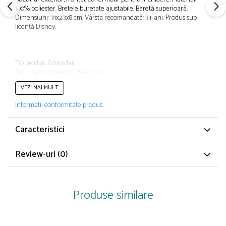
Papuci și botoșei copii
100% poliester. Bretele buretate ajustabile. Baretă superioară.
Dimensiuni: 31x23x8 cm. Vârsta recomandată: 3+ ani. Produs sub
Sandale și saboți
licență Disney.
Șorțuri și bonete
Tip produs: Ghiozdan
Recomandat pentru: Preșcolari
Tip: Neechipat
VEZI MAI MULT
Tip compartimente: Compartiment principal, Buzunar pentru pachet
Tip închidere: Fermoar
Informatii conformitate produs
Caracteristici cheie: Bretele ajustabile
Poveste/Personaj: Minnie Mouse
Material:Poliester
Caracteristici
Culoare: Multicolor
Imprimeu: Cu model
Review-uri
(0)
Dimensiuni: 23 x 8 x 31 cm
Produse similare