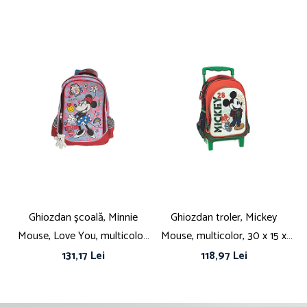
Ghiozdan școală, Minnie
Ghiozdan troler, Mickey
Mouse, Love You, multicolor,
Mouse, multicolor, 30 x 15 x
c
42 x 20 x 30 cm
25 cm
M
131,17 Lei
118,97 Lei