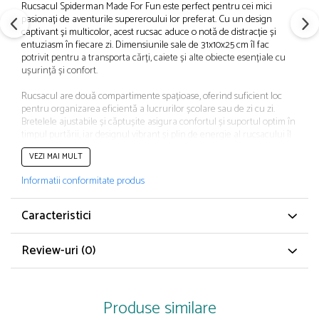
Rucsacul Spiderman Made For Fun este perfect pentru cei mici
Papuci și botoșei copii
pasionați de aventurile supereroului lor preferat. Cu un design
Sandale și saboți
captivant și multicolor, acest rucsac aduce o notă de distracție și
entuziasm în fiecare zi. Dimensiunile sale de 31x10x25 cm îl fac
Șorțuri și bonete
potrivit pentru a transporta cărți, caiete și alte obiecte esențiale cu
ușurință și confort.
Rucsacul are două compartimente spațioase, oferind suficient loc
pentru organizarea eficientă a lucrurilor școlare sau de zi cu zi.
Bretelele ajustabile și căptușite asigura confortul și suportul optim în
timpul purtării, iar designul vibrant și plin de energie al rucsacului îl
va transformă într-un accesoriu preferat al micilor fani Spiderman.
VEZI MAI MULT
Indiferent dacă este folosit pentru școală, excursii sau activități de zi
Informatii conformitate produs
cu zi, rucsacul Spiderman Made For Fun este un mod distractiv și
practic de a-ți arată dragostea pentru supereroul preferat și de a
face fiecare zi mai plină de aventuri și culoare.
Caracteristici
Tip produs: Ghiozdan
Review-uri
(0)
Recomandat: pentru Preșcolari, Școală generală
Tip: Neechipat
Poveste/Personaj: Spiderman
Material: Poliester
Culoare Multicolor
Produse similare
Dimensiuni: 32 x 11 x 26 cm