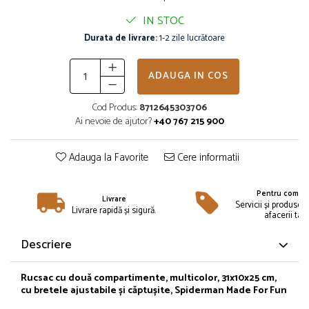
Îmbrăcăminte
IN STOC
Bluze și jachete copii
Durata de livrare:
1-2 zile lucrătoare
Compleuri copii
Costume de baie
ADAUGA IN COS
Căciuli, fulare, mănuși
Geci și veste
Cod Produs:
8712645303706
Halate de baie
Ai nevoie de ajutor?
+40 767 215 900
Hanorace
Lenjerie intimă și șosete
Adauga la Favorite
Cere informatii
Pantaloni și treninguri copii
Pijamale copii
Pentru compan
Livrare
Servicii și produse 
Rochițe fetițe
Livrare rapidă și sigură.
afacerii tale
Tricouri copii
Descriere
Șepci
Încălțăminte
Rucsac cu două compartimente, multicolor, 31x10x25 cm,
Cizme
cu bretele ajustabile și căptușite, Spiderman Made For Fun
Pantofi și încălțăminte sport