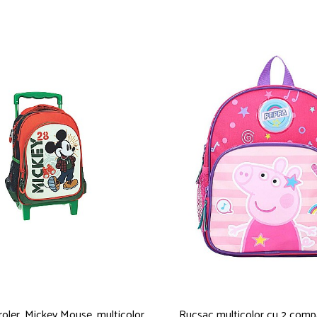
oler, Mickey Mouse, multicolor,
Rucsac multicolor cu 2 comp