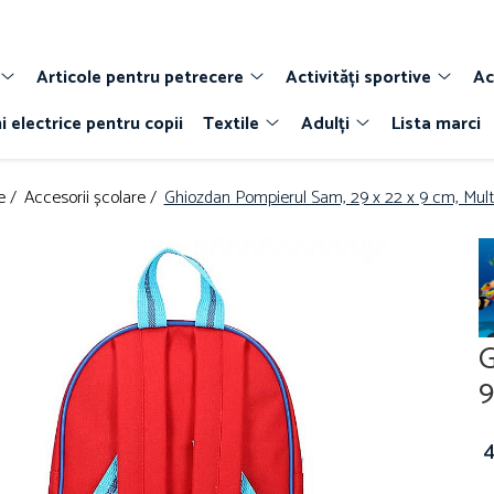
Articole pentru petrecere
Activități sportive
Ac
i electrice pentru copii
Textile
Adulți
Lista marci
e /
Accesorii școlare /
Ghiozdan Pompierul Sam, 29 x 22 x 9 cm, Mult
G
9
4