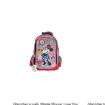
Papuci și botoșei copii
Sandale și saboți
Șorțuri și bonete
Ghiozdan școală, Minnie Mouse, Love You,
Ghiozdan tr