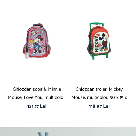
Recomandat pentru: Preșcolari, Școală generală
Tip: Neechipat
Poveste/Personaj: Lilo & Stitch
Material: Poliester
Culoare Multicolor
Dimensiuni: 30x23x13 cm
Ghiozdan școală, Minnie
Ghiozdan troler, Mickey
Mouse, Love You, multicolor,
Mouse, multicolor, 30 x 15 x
c
42 x 20 x 30 cm
25 cm
M
131,17 Lei
118,97 Lei