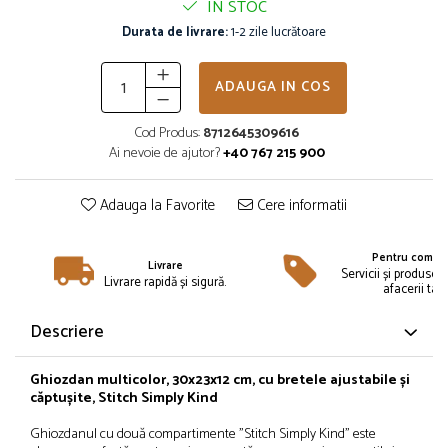
IN STOC
Îmbrăcăminte
Durata de livrare:
1-2 zile lucrătoare
Bluze și jachete copii
Compleuri copii
ADAUGA IN COS
Costume de baie
Căciuli, fulare, mănuși
Cod Produs:
8712645309616
Geci și veste
Ai nevoie de ajutor?
+40 767 215 900
Halate de baie
Hanorace
Adauga la Favorite
Cere informatii
Lenjerie intimă și șosete
Pantaloni și treninguri copii
Pentru compan
Livrare
Pijamale copii
Servicii și produse 
Livrare rapidă și sigură.
afacerii tale
Rochițe fetițe
Tricouri copii
Descriere
Șepci
Încălțăminte
Ghiozdan multicolor, 30x23x12 cm, cu bretele ajustabile și
căptușite, Stitch Simply Kind
Cizme
Ghiozdanul cu două compartimente "Stitch Simply Kind" este
Pantofi și încălțăminte sport