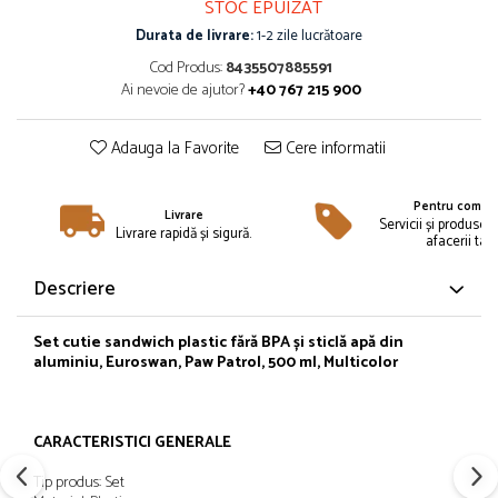
STOC EPUIZAT
Îmbrăcăminte
Durata de livrare:
1-2 zile lucrătoare
Bluze și jachete copii
Cod Produs:
8435507885591
Compleuri copii
Ai nevoie de ajutor?
+40 767 215 900
Costume de baie
Căciuli, fulare, mănuși
Adauga la Favorite
Cere informatii
Geci și veste
Halate de baie
Pentru compan
Livrare
Hanorace
Servicii și produse 
Livrare rapidă și sigură.
afacerii tale
Lenjerie intimă și șosete
Pantaloni și treninguri copii
Descriere
Pijamale copii
Rochițe fetițe
Set cutie sandwich plastic fără BPA și sticlă apă din
aluminiu, Euroswan, Paw Patrol, 500 ml, Multicolor
Tricouri copii
Șepci
Încălțăminte
CARACTERISTICI GENERALE
Cizme
Tip produs: Set
Pantofi și încălțăminte sport