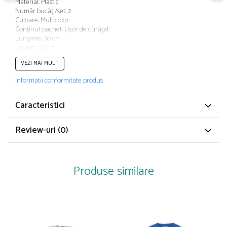
Material: Plastic
Papuci și botoșei copii
Număr bucăți/set: 2
Sandale și saboți
Culoare: Multicolor
Conținut pachet: Ușor de curățat
Șorțuri și bonete
Lungime: 30 cm
Lățime: 30 cm
Înălțime: 18 cm
VEZI MAI MULT
Greutate: 210 g
Informatii conformitate produs
Caracteristici
Review-uri
(0)
Produse similare