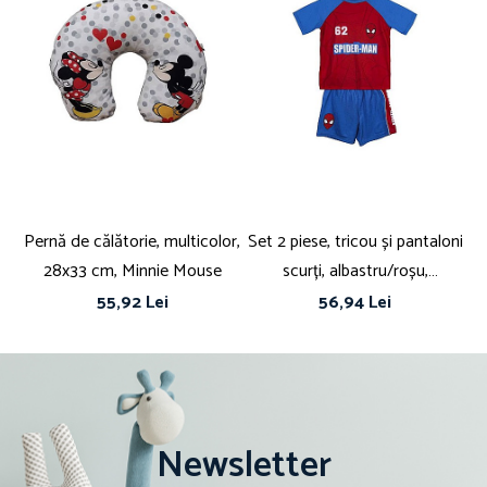
Pernă de călătorie, multicolor,
Set 2 piese, tricou și pantaloni
Se
28x33 cm, Minnie Mouse
scurți, albastru/roșu,
Spiderman
55,92 Lei
56,94 Lei
Newsletter