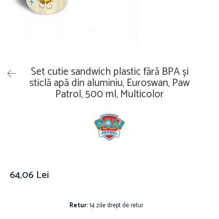
Îmbrăcăminte
Covoare
Căciuli și șepci
Lămpi de veghe
Jachete și geci bărbați
Mobilier
Tricouri bărbați
Organizare și depozitare
Tricouri damă
Ceasuri
Set cutie sandwich plastic fără BPA și
Șosete Adulti
Ceasuri de mână
sticlă apă din aluminiu, Euroswan, Paw
Șosete bărbați
Patrol, 500 ml, Multicolor
Ceasuri de perete
Șosete damă
Ceasuri deșteptătoare
Cutii pentru bijuterii
Jucării
De vară
Jucării interactive
64,06 Lei
Jucării magnetice
Mașini și vehicule
Puzzle-uri
Retur:
14 zile drept de retur
Scule și bancuri de lucru